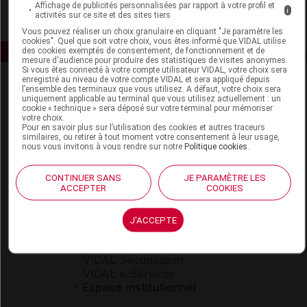
Affichage de publicités personnalisées par rapport à votre profil et
i
activités sur ce site et des sites tiers
Vous pouvez réaliser un choix granulaire en cliquant "Je paramètre les
cookies". Quel que soit votre choix, vous êtes informé que VIDAL utilise
des cookies exemptés de consentement, de fonctionnement et de
mesure d'audience pour produire des statistiques de visites anonymes.
Si vous êtes connecté à votre compte utilisateur VIDAL, votre choix sera
enregistré au niveau de votre compte VIDAL et sera appliqué depuis
l’ensemble des terminaux que vous utilisez. A défaut, votre choix sera
uniquement applicable au terminal que vous utilisez actuellement : un
cookie « technique » sera déposé sur votre terminal pour mémoriser
votre choix.
Pour en savoir plus sur l’utilisation des cookies et autres traceurs
similaires, ou retirer à tout moment votre consentement à leur usage,
nous vous invitons à vous rendre sur notre
Politique cookies
.
Espace produit
Boutique
CONTINUER SANS
JE PARAMÈTRE LES
ACCEPTER
COOKIES
VIDAL Expert
VIDAL Hoptimal
eVIDAL
J'ACCEPTE
VIDAL Mobile
VIDAL widget
VIDAL Sécurisation
VIDAL e-Services
Espace institutionnel