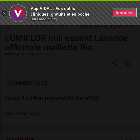
App VIDAL : Vos outils
Installer
×
cliniques, gratuits et en poche.
Sur Google Play
LUMIFLOR huil essent Lavande 
DM & Parapharmacie
LUMIFLOR huil essent Lavande
officinale maillette Bio
Mise à jour : 23 juillet 2026
Copier l'url
COMMERCIALISÉ
Classification paramédicale VIDAL
Email
Non renseigné
Sommaire