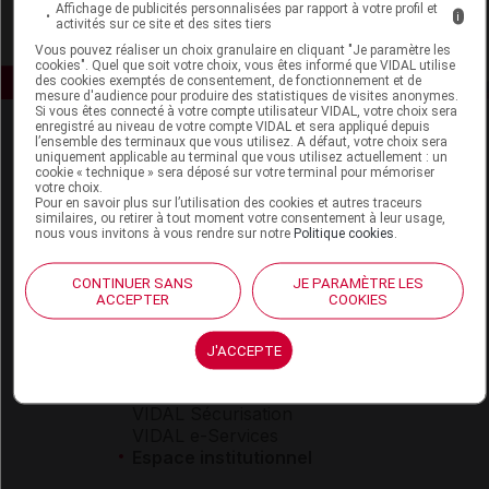
Affichage de publicités personnalisées par rapport à votre profil et
i
activités sur ce site et des sites tiers
Vous pouvez réaliser un choix granulaire en cliquant "Je paramètre les
cookies". Quel que soit votre choix, vous êtes informé que VIDAL utilise
des cookies exemptés de consentement, de fonctionnement et de
mesure d'audience pour produire des statistiques de visites anonymes.
Si vous êtes connecté à votre compte utilisateur VIDAL, votre choix sera
enregistré au niveau de votre compte VIDAL et sera appliqué depuis
l’ensemble des terminaux que vous utilisez. A défaut, votre choix sera
uniquement applicable au terminal que vous utilisez actuellement : un
cookie « technique » sera déposé sur votre terminal pour mémoriser
votre choix.
Pour en savoir plus sur l’utilisation des cookies et autres traceurs
similaires, ou retirer à tout moment votre consentement à leur usage,
nous vous invitons à vous rendre sur notre
Politique cookies
.
Espace produit
Boutique
CONTINUER SANS
JE PARAMÈTRE LES
ACCEPTER
COOKIES
VIDAL Expert
VIDAL Hoptimal
eVIDAL
J'ACCEPTE
VIDAL Mobile
VIDAL widget
VIDAL Sécurisation
VIDAL e-Services
Espace institutionnel