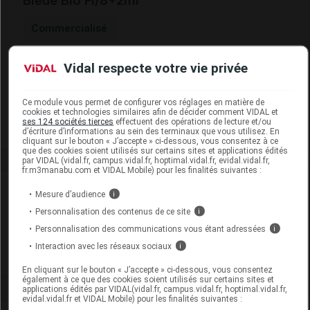
Bleue Bio Fl/8+2ml
Commercialisé
Vidal respecte votre vie privée
Code EAN
3701070880482
Labo. Distributeur
Nature Labo Santé
Remboursement
NR
Ce module vous permet de configurer vos réglages en matière de
cookies et technologies similaires afin de décider comment VIDAL et
ses 124 sociétés tierces
effectuent des opérations de lecture et/ou
d’écriture d’informations au sein des terminaux que vous utilisez. En
cliquant sur le bouton « J’accepte » ci-dessous, vous consentez à ce
que des cookies soient utilisés sur certains sites et applications édités
par VIDAL (vidal.fr, campus.vidal.fr, hoptimal.vidal.fr, evidal.vidal.fr,
fr.m3manabu.com et VIDAL Mobile) pour les finalités suivantes :
Laboratoire
Mesure d’audience
i
Personnalisation des contenus de ce site
i
Nature Labo Santé
Personnalisation des communications vous étant adressées
i
Interaction avec les réseaux sociaux
i
Voir la fiche laboratoire
En cliquant sur le bouton « J’accepte » ci-dessous, vous consentez
également à ce que des cookies soient utilisés sur certains sites et
applications édités par VIDAL(vidal.fr, campus.vidal.fr, hoptimal.vidal.fr,
evidal.vidal.fr et VIDAL Mobile) pour les finalités suivantes :