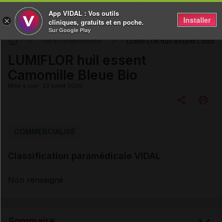
App VIDAL : Vos outils
Installer
×
cliniques, gratuits et en poche.
Sur Google Play
LUMIFLOR huil essent Camomil
DM & Parapharmacie
LUMIFLOR huil essent
Camomille Bleue Bio
Mise à jour : 23 juillet 2026
Copier l'url
COMMERCIALISÉ
Classification paramédicale VIDAL
Email
Non renseigné
Sommaire