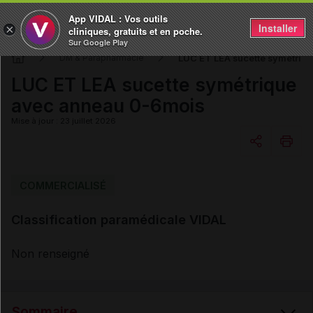
App VIDAL : Vos outils
Installer
×
cliniques, gratuits et en poche.
Sur Google Play
LUC ET LEA sucette symétriq
DM & Parapharmacie
LUC ET LEA sucette symétrique
avec anneau 0-6mois
Mise à jour : 23 juillet 2026
Copier l'url
COMMERCIALISÉ
Classification paramédicale VIDAL
Email
Non renseigné
Sommaire