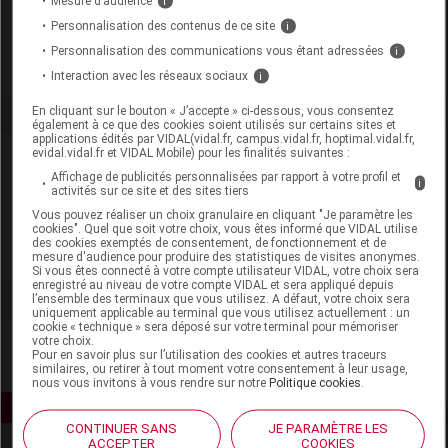
Mesure d’audience
i
Labo. Distributeur
Gilbert
Personnalisation des contenus de ce site
i
Remboursement
NR
Personnalisation des communications vous étant adressées
i
Interaction avec les réseaux sociaux
i
En cliquant sur le bouton « J’accepte » ci-dessous, vous consentez
également à ce que des cookies soient utilisés sur certains sites et
applications édités par VIDAL(vidal.fr, campus.vidal.fr, hoptimal.vidal.fr,
evidal.vidal.fr et VIDAL Mobile) pour les finalités suivantes :
Laboratoire
Affichage de publicités personnalisées par rapport à votre profil et
i
activités sur ce site et des sites tiers
Gilbert
Vous pouvez réaliser un choix granulaire en cliquant "Je paramètre les
cookies". Quel que soit votre choix, vous êtes informé que VIDAL utilise
des cookies exemptés de consentement, de fonctionnement et de
Voir la fiche laboratoire
mesure d'audience pour produire des statistiques de visites anonymes.
Si vous êtes connecté à votre compte utilisateur VIDAL, votre choix sera
enregistré au niveau de votre compte VIDAL et sera appliqué depuis
l’ensemble des terminaux que vous utilisez. A défaut, votre choix sera
uniquement applicable au terminal que vous utilisez actuellement : un
cookie « technique » sera déposé sur votre terminal pour mémoriser
votre choix.
Pour en savoir plus sur l’utilisation des cookies et autres traceurs
similaires, ou retirer à tout moment votre consentement à leur usage,
nous vous invitons à vous rendre sur notre
Politique cookies
.
CONTINUER SANS
JE PARAMÈTRE LES
ACCEPTER
COOKIES