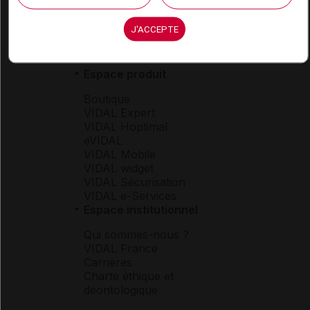
J'ACCEPTE
Espace produit
Boutique
VIDAL Expert
VIDAL Hoptimal
eVIDAL
VIDAL Mobile
VIDAL widget
VIDAL Sécurisation
VIDAL e-Services
Espace institutionnel
Qui sommes-nous ?
VIDAL France
Carrières
Charte éthique et
déontologique