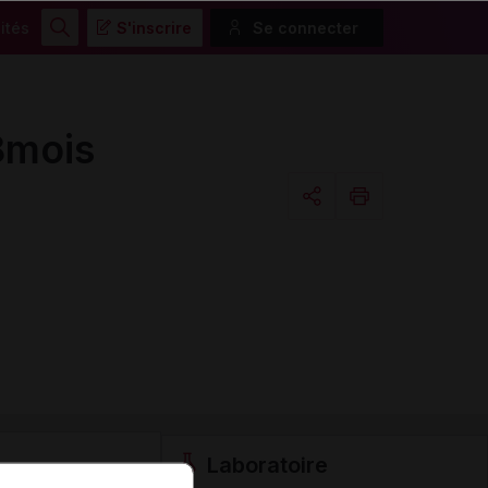
ités
S'inscrire
Se connecter
Rechercher
8mois
Copier l'url
Email
Laboratoire