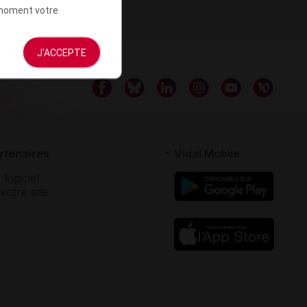
t moment votre
J'ACCEPTE
rtenaires
Vidal Mobile
 logiciel
votre site