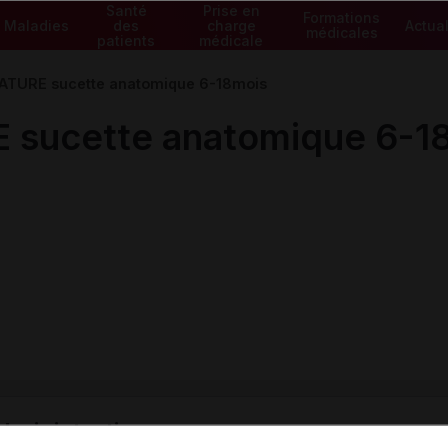
Santé
Prise en
Formations
Maladies
des
charge
Actual
médicales
patients
médicale
ATURE sucette anatomique 6-18mois
 sucette anatomique 6-1
ministratives