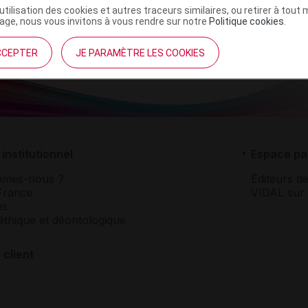
’utilisation des cookies et autres traceurs similaires, ou retirer à tou
ge, nous vous invitons à vous rendre sur notre
Politique cookies
.
CCEPTER
JE PARAMÈTRE LES COOKIES
institutionnel
Espace pa
mmes-nous ?
Éditeurs de
France
VIDAL sur 
es
éthique et déontologique
 client