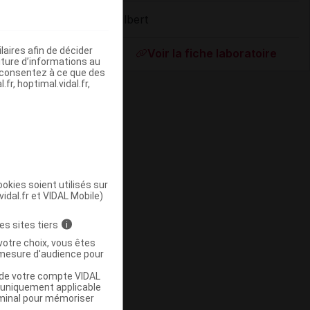
Gilbert
ommercialisé
aires afin de décider
Voir la fiche laboratoire
iture d’informations au
s consentez à ce que des
fr, hoptimal.vidal.fr,
okies soient utilisés sur
vidal.fr et VIDAL Mobile)
ommercialisé
es sites tiers
i
votre choix, vous êtes
mesure d'audience pour
u de votre compte VIDAL
a uniquement applicable
rminal pour mémoriser