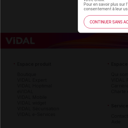
Pour en savoir plus sur l
consentement à leur usa
CONTINUER SANS A
Espace produit
Espace 
Boutique
Qui so
VIDAL Expert
VIDAL 
VIDAL Hoptimal
Carrièr
eVIDAL
Charte 
VIDAL Mobile
VIDAL widget
Service
VIDAL Sécurisation
VIDAL e-Services
Contact
Aide