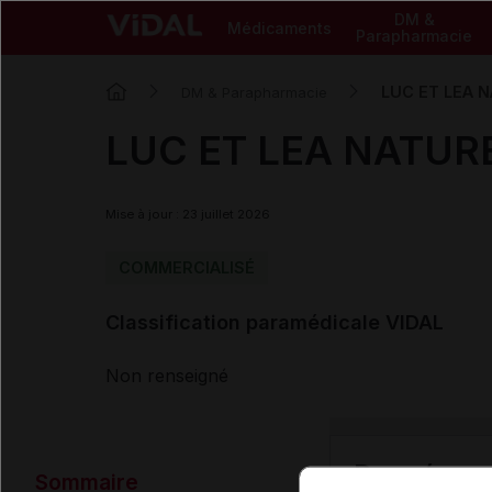
DM &
Médicaments
Parapharmacie
LUC ET LEA N
DM & Parapharmacie
LUC ET LEA NATURE
Mise à jour : 23 juillet 2026
COMMERCIALISÉ
Classification paramédicale VIDAL
Non renseigné
Données ad
Sommaire