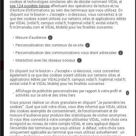
cookies et technologies similaires afin de décider comment VIDAL et
Gilbert
ses 124 sociétés tierces
effectuent des opérations de lecture et/ou
d’écriture d’informations au sein des terminaux que vous utilisez. En
cliquant sur le bouton « J’accepte » ci-dessous, vous consentez à ce
que des cookies soient utilisés sur certains sites et applications édités
Voir la fiche laboratoire
par VIDAL (vidal.fr, campus.vidal.fr, hoptimal.vidal.fr, evidal.vidal.fr,
fr.m3manabu.com et VIDAL Mobile) pour les finalités suivantes :
Mesure d’audience
i
Personnalisation des contenus de ce site
i
Personnalisation des communications vous étant adressées
i
Interaction avec les réseaux sociaux
i
En cliquant sur le bouton « J’accepte » ci-dessous, vous consentez
également à ce que des cookies soient utilisés sur certains sites et
applications édités par VIDAL(vidal.fr, campus.vidal.fr, hoptimal.vidal.fr,
evidal.vidal.fr et VIDAL Mobile) pour les finalités suivantes :
Affichage de publicités personnalisées par rapport à votre profil et
i
activités sur ce site et des sites tiers
Vous pouvez réaliser un choix granulaire en cliquant "Je paramètre les
cookies". Quel que soit votre choix, vous êtes informé que VIDAL utilise
Espace produit
des cookies exemptés de consentement, de fonctionnement et de
mesure d'audience pour produire des statistiques de visites anonymes.
Si vous êtes connecté à votre compte utilisateur VIDAL, votre choix sera
Boutique
enregistré au niveau de votre compte VIDAL et sera appliqué depuis
VIDAL Expert
l’ensemble des terminaux que vous utilisez. A défaut, votre choix sera
uniquement applicable au terminal que vous utilisez actuellement : un
VIDAL Hoptimal