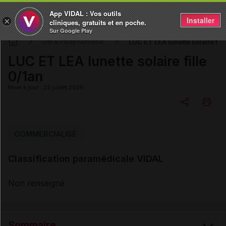
App VIDAL : Vos outils
Installer
×
cliniques, gratuits et en poche.
Sur Google Play
LUC ET LEA lunette solaire fill
DM & Parapharmacie
LUC ET LEA lunette solaire fille
0/1an
Mise à jour : 23 juillet 2026
Copier l'url
COMMERCIALISÉ
Classification paramédicale VIDAL
Email
Non renseigné
Sommaire