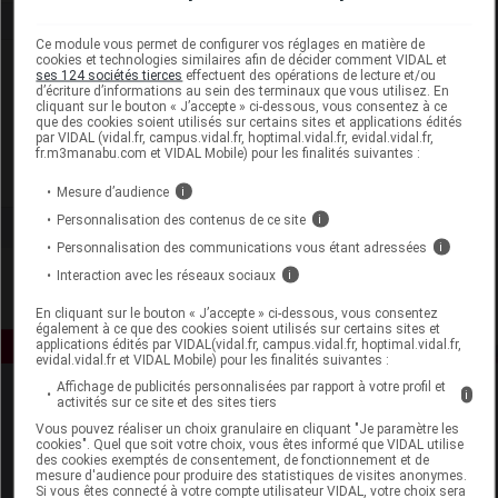
Ce module vous permet de configurer vos réglages en matière de
cookies et technologies similaires afin de décider comment VIDAL et
Laboratoire
ses 124 sociétés tierces
effectuent des opérations de lecture et/ou
d’écriture d’informations au sein des terminaux que vous utilisez. En
cliquant sur le bouton « J’accepte » ci-dessous, vous consentez à ce
Gilbert
que des cookies soient utilisés sur certains sites et applications édités
par VIDAL (vidal.fr, campus.vidal.fr, hoptimal.vidal.fr, evidal.vidal.fr,
fr.m3manabu.com et VIDAL Mobile) pour les finalités suivantes :
Voir la fiche laboratoire
Mesure d’audience
i
Personnalisation des contenus de ce site
i
Personnalisation des communications vous étant adressées
i
Interaction avec les réseaux sociaux
i
En cliquant sur le bouton « J’accepte » ci-dessous, vous consentez
également à ce que des cookies soient utilisés sur certains sites et
applications édités par VIDAL(vidal.fr, campus.vidal.fr, hoptimal.vidal.fr,
evidal.vidal.fr et VIDAL Mobile) pour les finalités suivantes :
Affichage de publicités personnalisées par rapport à votre profil et
i
activités sur ce site et des sites tiers
Vous pouvez réaliser un choix granulaire en cliquant "Je paramètre les
cookies". Quel que soit votre choix, vous êtes informé que VIDAL utilise
des cookies exemptés de consentement, de fonctionnement et de
mesure d'audience pour produire des statistiques de visites anonymes.
Si vous êtes connecté à votre compte utilisateur VIDAL, votre choix sera