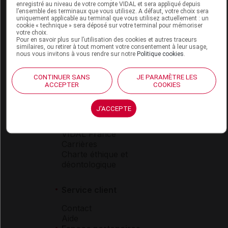
enregistré au niveau de votre compte VIDAL et sera appliqué depuis
Espace produit
l’ensemble des terminaux que vous utilisez. A défaut, votre choix sera
uniquement applicable au terminal que vous utilisez actuellement : un
Boutique
cookie « technique » sera déposé sur votre terminal pour mémoriser
votre choix.
VIDAL Expert
Pour en savoir plus sur l’utilisation des cookies et autres traceurs
VIDAL Hoptimal
similaires, ou retirer à tout moment votre consentement à leur usage,
eVIDAL
nous vous invitons à vous rendre sur notre
Politique cookies
.
VIDAL Mobile
VIDAL widget
CONTINUER SANS
JE PARAMÈTRE LES
VIDAL Sécurisation
ACCEPTER
COOKIES
VIDAL e-Services
Espace institutionnel
J'ACCEPTE
Qui sommes-nous ?
VIDAL France
Carrières
Charte éthique et
déontologique
Service client
Contact
Aide