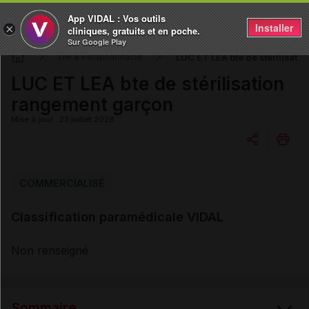
App VIDAL : Vos outils
Installer
×
cliniques, gratuits et en poche.
Sur Google Play
LUC ET LEA bte de stérilisati
DM & Parapharmacie
LUC ET LEA bte de stérilisation
rangement garçon
Mise à jour : 23 juillet 2026
Copier l'url
COMMERCIALISÉ
Classification paramédicale VIDAL
Email
Non renseigné
Sommaire