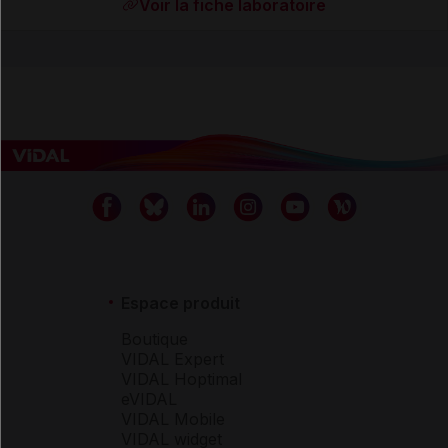
Voir la fiche laboratoire
Espace produit
Boutique
VIDAL Expert
VIDAL Hoptimal
eVIDAL
VIDAL Mobile
VIDAL widget