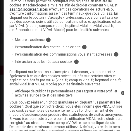
Ce module vous permet de configurer vos réglages en matière de
cookies et technologies similaires afin de décider comment VIDAL et
ses 124 sociétés tierces
effectuent des opérations de lecture et/ou
CED Cosmetics
d’écriture d’informations au sein des terminaux que vous utilisez. En
cliquant sur le bouton « J’accepte » ci-dessous, vous consentez à ce
que des cookies soient utilisés sur certains sites et applications édités
Voir la fiche laboratoire
par VIDAL (vidal.fr, campus.vidal.fr, hoptimal.vidal.fr, evidal.vidal.fr,
fr.m3manabu.com et VIDAL Mobile) pour les finalités suivantes :
Mesure d’audience
i
Personnalisation des contenus de ce site
i
Personnalisation des communications vous étant adressées
i
Interaction avec les réseaux sociaux
i
En cliquant sur le bouton « J’accepte » ci-dessous, vous consentez
également à ce que des cookies soient utilisés sur certains sites et
applications édités par VIDAL(vidal.fr, campus.vidal.fr, hoptimal.vidal.fr,
evidal.vidal.fr et VIDAL Mobile) pour les finalités suivantes :
Affichage de publicités personnalisées par rapport à votre profil et
i
activités sur ce site et des sites tiers
Vous pouvez réaliser un choix granulaire en cliquant "Je paramètre les
cookies". Quel que soit votre choix, vous êtes informé que VIDAL utilise
des cookies exemptés de consentement, de fonctionnement et de
Espace produit
mesure d'audience pour produire des statistiques de visites anonymes.
Si vous êtes connecté à votre compte utilisateur VIDAL, votre choix sera
enregistré au niveau de votre compte VIDAL et sera appliqué depuis
Boutique
l’ensemble des terminaux que vous utilisez. A défaut, votre choix sera
VIDAL Expert
uniquement applicable au terminal que vous utilisez actuellement : un