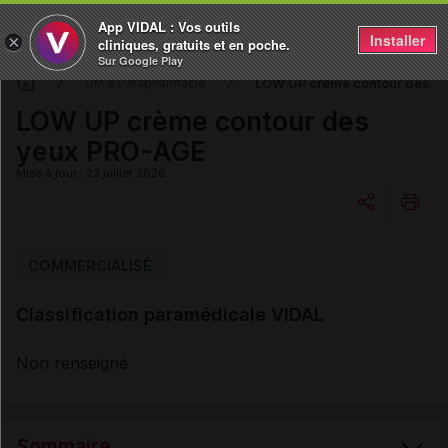
App VIDAL : Vos outils
Installer
×
cliniques, gratuits et en poche.
Sur Google Play
LOW UP crème contour des y
DM & Parapharmacie
LOW UP crème contour des
yeux PRO-AGE
Mise à jour : 23 juillet 2026
Copier l'url
COMMERCIALISÉ
Classification paramédicale VIDAL
Email
Non renseigné
Sommaire