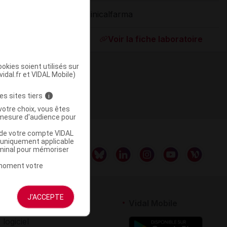
Clinicalfarma
ommercialisé
Voir la fiche laboratoire
okies soient utilisés sur
vidal.fr et VIDAL Mobile)
es sites tiers
i
votre choix, vous êtes
mesure d'audience pour
u de votre compte VIDAL
a uniquement applicable
rminal pour mémoriser
t moment votre
J'ACCEPTE
rtenaires
Vidal Mobile
 logiciel