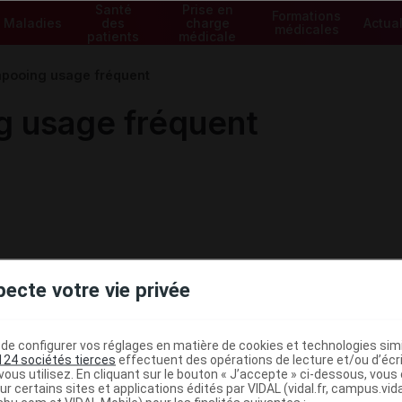
Santé
Prise en
Formations
Maladies
des
charge
Actual
médicales
patients
médicale
ooing usage fréquent
 usage fréquent
pecte votre vie privée
e configurer vos réglages en matière de cookies et technologies simil
124 sociétés tierces
effectuent des opérations de lecture et/ou d’écr
ous utilisez. En cliquant sur le bouton « J’accepte » ci-dessous, vou
ministratives
ur certains sites et applications édités par VIDAL (vidal.fr, campus.vidal.