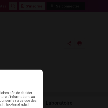
ités
S'inscrire
Se connecter
Rechercher
Copier l'url
Email
aires afin de décider
iture d’informations au
s consentez à ce que des
Laboratoire
fr, hoptimal.vidal.fr,