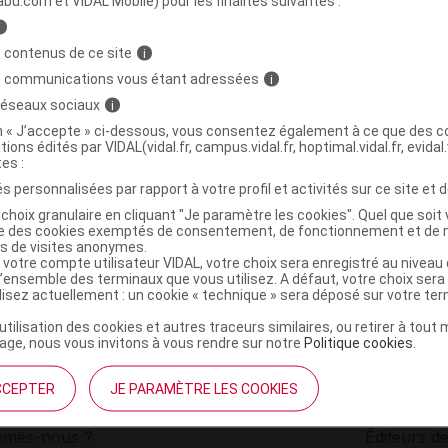
abu.com et VIDAL Mobile) pour les finalités suivantes :
i
mpooing usage fréquent Fl/100ml
C
 contenus de ce site
i
s communications vous étant adressées
i
 réseaux sociaux
i
8054040062643
on « J’accepte » ci-dessous, vous consentez également à ce que des co
r
Clinicalfarma
tions édités par VIDAL(vidal.fr, campus.vidal.fr, hoptimal.vidal.fr, evidal.
NR
tes :
s personnalisées par rapport à votre profil et activités sur ce site et d
choix granulaire en cliquant "Je paramètre les cookies". Quel que soit 
ise des cookies exemptés de consentement, de fonctionnement et de 
es de visites anonymes.
 votre compte utilisateur VIDAL, votre choix sera enregistré au nivea
l’ensemble des terminaux que vous utilisez. A défaut, votre choix ser
ilisez actuellement : un cookie « technique » sera déposé sur votre te
’utilisation des cookies et autres traceurs similaires, ou retirer à tou
ge, nous vous invitons à vous rendre sur notre
Politique cookies
.
CCEPTER
JE PARAMÈTRE LES COOKIES
institutionnel
Espace pa
mmes-nous ?
Éditeurs de