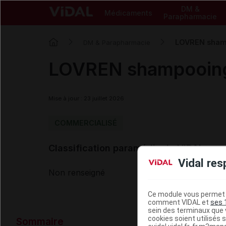
DM &
Médicaments
Parapharmacie
LOVREN shamp
DM & Parapharmacie
LOVREN shampooing
Mise à jour : 23 juillet 2026
COMMERCIALISÉ
Classification paramédicale VIDAL
Vidal res
Non renseigné
Ce module vous permet d
comment VIDAL et
ses 
sein des terminaux que v
Données ad
cookies soient utilisés s
Sommaire