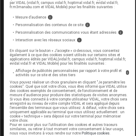
par VIDAL (vidal.fr, campus.vidal.fr, hoptimal.vidal.fr, evidal.vidal.fr,
fr.m3manabu.com et VIDAL Mobile) pour les finalités suivantes :
Supprimé
Mesure d’audience
i
Personnalisation des contenus de ce site
i
Code EAN
8058253236211
Personnalisation des communications vous étant adressées
i
Labo. Distributeur
Clinicalfarma
Interaction avec les réseaux sociaux
i
Remboursement
NR
En cliquant sur le bouton « J’accepte » ci-dessous, vous consentez
également à ce que des cookies soient utilisés sur certains sites et
applications édités par VIDAL(vidal.fr, campus.vidal.fr, hoptimal.vidal.fr,
evidal.vidal.fr et VIDAL Mobile) pour les finalités suivantes :
Affichage de publicités personnalisées par rapport à votre profil et
i
activités sur ce site et des sites tiers
Laboratoire
Vous pouvez réaliser un choix granulaire en cliquant "Je paramètre les
cookies". Quel que soit votre choix, vous êtes informé que VIDAL utilise
des cookies exemptés de consentement, de fonctionnement et de
mesure d'audience pour produire des statistiques de visites anonymes.
Clinicalfarma
Si vous êtes connecté à votre compte utilisateur VIDAL, votre choix sera
enregistré au niveau de votre compte VIDAL et sera appliqué depuis
l’ensemble des terminaux que vous utilisez. A défaut, votre choix sera
Voir la fiche laboratoire
uniquement applicable au terminal que vous utilisez actuellement : un
cookie « technique » sera déposé sur votre terminal pour mémoriser
votre choix.
Pour en savoir plus sur l’utilisation des cookies et autres traceurs
similaires, ou retirer à tout moment votre consentement à leur usage,
nous vous invitons à vous rendre sur notre
Politique cookies
.