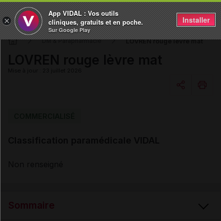
App VIDAL : Vos outils
Installer
×
cliniques, gratuits et en poche.
Sur Google Play
LOVREN rouge lèvre mat
DM & Parapharmacie
LOVREN rouge lèvre mat
Mise à jour : 23 juillet 2026
Copier l'url
COMMERCIALISÉ
Classification paramédicale VIDAL
Email
Non renseigné
Sommaire