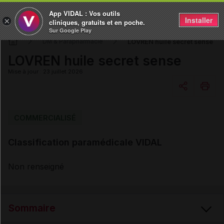
App VIDAL : Vos outils
Installer
×
cliniques, gratuits et en poche.
Sur Google Play
LOVREN huile secret sense
DM & Parapharmacie
LOVREN huile secret sense
Mise à jour : 23 juillet 2026
Copier l'url
COMMERCIALISÉ
Classification paramédicale VIDAL
Email
Non renseigné
Sommaire