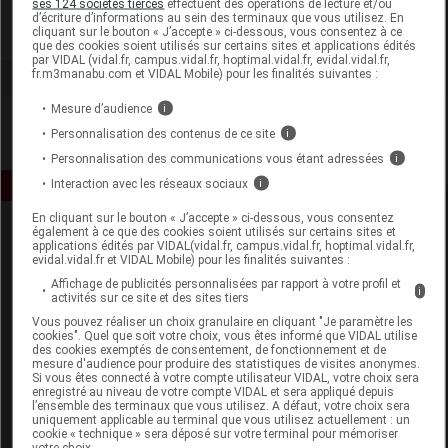
ses 124 sociétés tierces
effectuent des opérations de lecture et/ou
d’écriture d’informations au sein des terminaux que vous utilisez. En
cliquant sur le bouton « J’accepte » ci-dessous, vous consentez à ce
Voir la fiche laboratoire
que des cookies soient utilisés sur certains sites et applications édités
par VIDAL (vidal.fr, campus.vidal.fr, hoptimal.vidal.fr, evidal.vidal.fr,
fr.m3manabu.com et VIDAL Mobile) pour les finalités suivantes :
Mesure d’audience
i
Personnalisation des contenus de ce site
i
Personnalisation des communications vous étant adressées
i
Interaction avec les réseaux sociaux
i
En cliquant sur le bouton « J’accepte » ci-dessous, vous consentez
également à ce que des cookies soient utilisés sur certains sites et
applications édités par VIDAL(vidal.fr, campus.vidal.fr, hoptimal.vidal.fr,
evidal.vidal.fr et VIDAL Mobile) pour les finalités suivantes :
Affichage de publicités personnalisées par rapport à votre profil et
i
activités sur ce site et des sites tiers
Vous pouvez réaliser un choix granulaire en cliquant "Je paramètre les
Espace produit
cookies". Quel que soit votre choix, vous êtes informé que VIDAL utilise
des cookies exemptés de consentement, de fonctionnement et de
mesure d'audience pour produire des statistiques de visites anonymes.
Boutique
Si vous êtes connecté à votre compte utilisateur VIDAL, votre choix sera
VIDAL Expert
enregistré au niveau de votre compte VIDAL et sera appliqué depuis
l’ensemble des terminaux que vous utilisez. A défaut, votre choix sera
VIDAL Hoptimal
uniquement applicable au terminal que vous utilisez actuellement : un
eVIDAL
cookie « technique » sera déposé sur votre terminal pour mémoriser
votre choix.