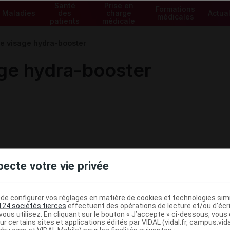
Santé
Prise en
Formations
Maladies
des
charge
Actual
médicales
patients
médicale
 visage hydra-booster
ge hydra-booster
pecte votre vie privée
e configurer vos réglages en matière de cookies et technologies simil
124 sociétés tierces
effectuent des opérations de lecture et/ou d’écr
ous utilisez. En cliquant sur le bouton « J’accepte » ci-dessous, vou
ministratives
ur certains sites et applications édités par VIDAL (vidal.fr, campus.vidal.