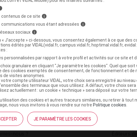
abu.com et VIDAL Mobile) pour les finalités suivantes :
i
visage hydra-booster Pot/30ml
C
 contenus de ce site
i
s communications vous étant adressées
i
 réseaux sociaux
i
8058253232572
on « J’accepte » ci-dessous, vous consentez également à ce que des co
r
Clinicalfarma
tions édités par VIDAL(vidal.fr, campus.vidal.fr, hoptimal.vidal.fr, evidal.
NR
tes :
s personnalisées par rapport à votre profil et activités sur ce site et d
choix granulaire en cliquant "Je paramètre les cookies". Quel que soit 
ise des cookies exemptés de consentement, de fonctionnement et de 
es de visites anonymes.
 votre compte utilisateur VIDAL, votre choix sera enregistré au nivea
l’ensemble des terminaux que vous utilisez. A défaut, votre choix ser
ilisez actuellement : un cookie « technique » sera déposé sur votre te
’utilisation des cookies et autres traceurs similaires, ou retirer à tou
ge, nous vous invitons à vous rendre sur notre
Politique cookies
.
CCEPTER
JE PARAMÈTRE LES COOKIES
institutionnel
Espace pa
mmes-nous ?
Éditeurs de