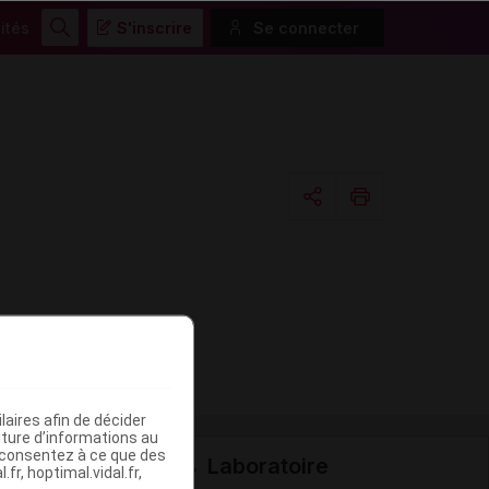
ités
S'inscrire
Se connecter
Rechercher
Copier l'url
Email
aires afin de décider
iture d’informations au
s consentez à ce que des
Laboratoire
fr, hoptimal.vidal.fr,