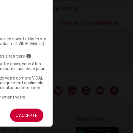
Clinicalfarma
ommercialisé
Voir la fiche laboratoire
okies soient utilisés sur
vidal.fr et VIDAL Mobile)
es sites tiers
i
votre choix, vous êtes
mesure d'audience pour
u de votre compte VIDAL
a uniquement applicable
rminal pour mémoriser
t moment votre
J'ACCEPTE
rtenaires
Vidal Mobile
 logiciel