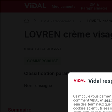
DM &
Médicaments
Parapharmacie
LOVREN crème
DM & Parapharmacie
LOVREN crème visa
Mise à jour : 23 juillet 2026
COMMERCIALISÉ
Classification paramédicale VIDAL
Vidal res
Non renseigné
Ce module vous permet d
comment VIDAL et
ses 
sein des terminaux que v
Données ad
cookies soient utilisés s
Sommaire