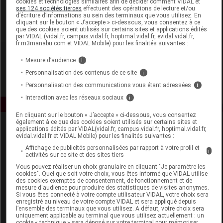
cookies et technologies similaires afin de décider comment VIDAL et
Clinicalfarma
ses 124 sociétés tierces
effectuent des opérations de lecture et/ou
d’écriture d’informations au sein des terminaux que vous utilisez. En
cliquant sur le bouton « J’accepte » ci-dessous, vous consentez à ce
Voir la fiche laboratoire
que des cookies soient utilisés sur certains sites et applications édités
par VIDAL (vidal.fr, campus.vidal.fr, hoptimal.vidal.fr, evidal.vidal.fr,
fr.m3manabu.com et VIDAL Mobile) pour les finalités suivantes :
Mesure d’audience
i
Personnalisation des contenus de ce site
i
Personnalisation des communications vous étant adressées
i
Interaction avec les réseaux sociaux
i
En cliquant sur le bouton « J’accepte » ci-dessous, vous consentez
également à ce que des cookies soient utilisés sur certains sites et
applications édités par VIDAL(vidal.fr, campus.vidal.fr, hoptimal.vidal.fr,
evidal.vidal.fr et VIDAL Mobile) pour les finalités suivantes :
Affichage de publicités personnalisées par rapport à votre profil et
i
activités sur ce site et des sites tiers
Vous pouvez réaliser un choix granulaire en cliquant "Je paramètre les
cookies". Quel que soit votre choix, vous êtes informé que VIDAL utilise
Espace produit
des cookies exemptés de consentement, de fonctionnement et de
mesure d'audience pour produire des statistiques de visites anonymes.
Boutique
Si vous êtes connecté à votre compte utilisateur VIDAL, votre choix sera
enregistré au niveau de votre compte VIDAL et sera appliqué depuis
VIDAL Expert
l’ensemble des terminaux que vous utilisez. A défaut, votre choix sera
VIDAL Hoptimal
uniquement applicable au terminal que vous utilisez actuellement : un
cookie « technique » sera déposé sur votre terminal pour mémoriser