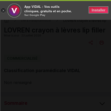
App VIDAL : Vos outils
Installer
×
cliniques, gratuits et en poche.
Sur Google Play
LOVREN crayon à lèvres lip fil
DM & Parapharmacie
LOVREN crayon à lèvres lip filler
Mise à jour : 23 juillet 2026
Copier l'url
COMMERCIALISÉ
Classification paramédicale VIDAL
Email
Non renseigné
Sommaire