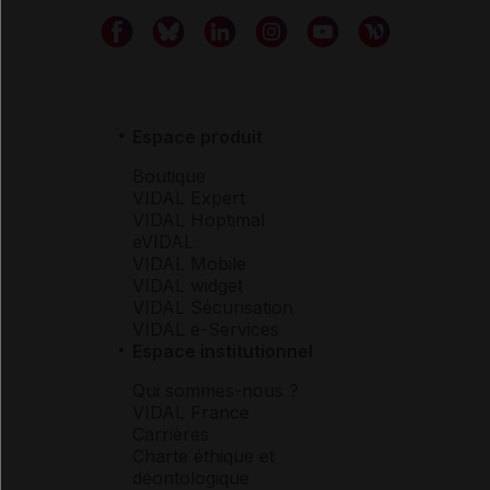
Espace produit
Boutique
VIDAL Expert
VIDAL Hoptimal
eVIDAL
VIDAL Mobile
VIDAL widget
VIDAL Sécurisation
VIDAL e-Services
Espace institutionnel
Qui sommes-nous ?
VIDAL France
Carrières
Charte éthique et
déontologique