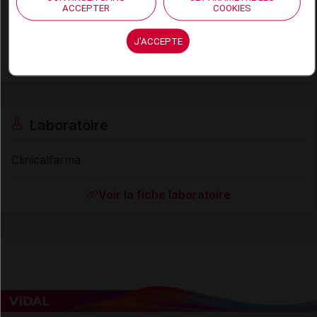
Code EAN
8058253231087
ACCEPTER
COOKIES
Labo. Distributeur
Clinicalfarma
Remboursement
NR
J'ACCEPTE
Laboratoire
Clinicalfarma
Voir la fiche laboratoire