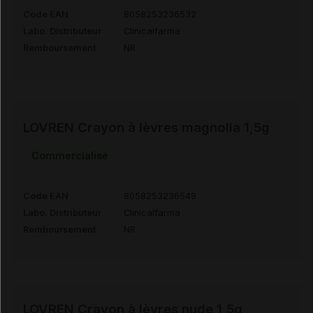
Code EAN
8058253236532
Labo. Distributeur
Clinicalfarma
Remboursement
NR
LOVREN Crayon à lèvres magnolia 1,5g
Commercialisé
Code EAN
8058253236549
Labo. Distributeur
Clinicalfarma
Remboursement
NR
LOVREN Crayon à lèvres nude 1,5g