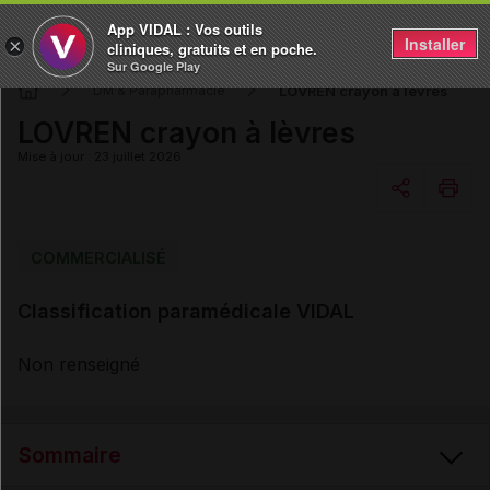
App VIDAL : Vos outils
Installer
×
cliniques, gratuits et en poche.
Sur Google Play
LOVREN crayon à lèvres
DM & Parapharmacie
LOVREN crayon à lèvres
Mise à jour : 23 juillet 2026
Copier l'url
COMMERCIALISÉ
Classification paramédicale VIDAL
Email
Non renseigné
Sommaire