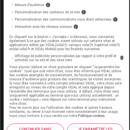
Mesure d’audience
i
Personnalisation des contenus de ce site
i
LOVREN Crayon à lèvres rosa notte 1,5g
Personnalisation des communications vous étant adressées
i
Interaction avec les réseaux sociaux
i
Commercialisé
En cliquant sur le bouton « J’accepte » ci-dessous, vous consentez
également à ce que des cookies soient utilisés sur certains sites et
applications édités par VIDAL(vidal.fr, campus.vidal.fr, hoptimal.vidal.fr,
Code EAN
8058253231070
evidal.vidal.fr et VIDAL Mobile) pour les finalités suivantes :
Labo. Distributeur
Clinicalfarma
Affichage de publicités personnalisées par rapport à votre profil et
i
activités sur ce site et des sites tiers
Remboursement
NR
Vous pouvez réaliser un choix granulaire en cliquant "Je paramètre les
cookies". Quel que soit votre choix, vous êtes informé que VIDAL utilise
des cookies exemptés de consentement, de fonctionnement et de
mesure d'audience pour produire des statistiques de visites anonymes.
Si vous êtes connecté à votre compte utilisateur VIDAL, votre choix sera
enregistré au niveau de votre compte VIDAL et sera appliqué depuis
l’ensemble des terminaux que vous utilisez. A défaut, votre choix sera
LOVREN Crayon à lèvres rosso intenso
uniquement applicable au terminal que vous utilisez actuellement : un
cookie « technique » sera déposé sur votre terminal pour mémoriser
1,5g
votre choix.
Pour en savoir plus sur l’utilisation des cookies et autres traceurs
similaires, ou retirer à tout moment votre consentement à leur usage,
Commercialisé
nous vous invitons à vous rendre sur notre
Politique cookies
.
CONTINUER SANS
JE PARAMÈTRE LES