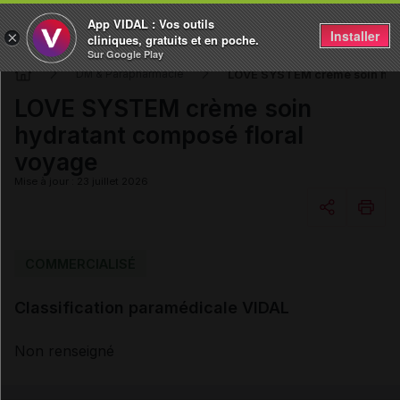
App VIDAL : Vos outils
Installer
×
cliniques, gratuits et en poche.
Sur Google Play
LOVE SYSTEM crème soin hydr
DM & Parapharmacie
LOVE SYSTEM crème soin
hydratant composé floral
voyage
Mise à jour : 23 juillet 2026
Copier l'url
COMMERCIALISÉ
Classification paramédicale VIDAL
Email
Non renseigné