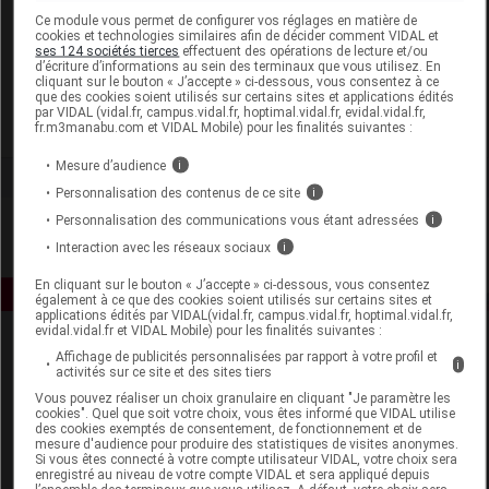
Laboratoire
Ce module vous permet de configurer vos réglages en matière de
cookies et technologies similaires afin de décider comment VIDAL et
ses 124 sociétés tierces
effectuent des opérations de lecture et/ou
d’écriture d’informations au sein des terminaux que vous utilisez. En
Source Claire
cliquant sur le bouton « J’accepte » ci-dessous, vous consentez à ce
que des cookies soient utilisés sur certains sites et applications édités
par VIDAL (vidal.fr, campus.vidal.fr, hoptimal.vidal.fr, evidal.vidal.fr,
Voir la fiche laboratoire
fr.m3manabu.com et VIDAL Mobile) pour les finalités suivantes :
Mesure d’audience
i
Personnalisation des contenus de ce site
i
Personnalisation des communications vous étant adressées
i
Interaction avec les réseaux sociaux
i
En cliquant sur le bouton « J’accepte » ci-dessous, vous consentez
également à ce que des cookies soient utilisés sur certains sites et
applications édités par VIDAL(vidal.fr, campus.vidal.fr, hoptimal.vidal.fr,
evidal.vidal.fr et VIDAL Mobile) pour les finalités suivantes :
Affichage de publicités personnalisées par rapport à votre profil et
i
activités sur ce site et des sites tiers
Vous pouvez réaliser un choix granulaire en cliquant "Je paramètre les
cookies". Quel que soit votre choix, vous êtes informé que VIDAL utilise
des cookies exemptés de consentement, de fonctionnement et de
mesure d'audience pour produire des statistiques de visites anonymes.
Espace produit
Si vous êtes connecté à votre compte utilisateur VIDAL, votre choix sera
enregistré au niveau de votre compte VIDAL et sera appliqué depuis