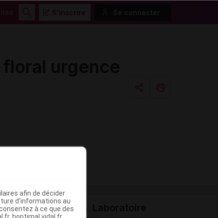
ités
S'inscrire
Se connecter
Rechercher
loral urgence
Copier l'url
Email
aires afin de décider
iture d’informations au
Laboratoire
s consentez à ce que des
fr, hoptimal.vidal.fr,