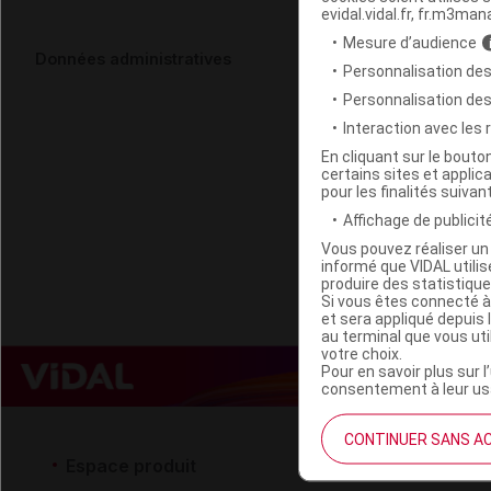
evidal.vidal.fr, fr.m3man
Mesure d’audience
LOVE SYSTEM
Données administratives
Personnalisation des
T/50ml
Personnalisation de
Interaction avec les
Code EAN
En cliquant sur le bout
certains sites et applica
Labo. Distributeu
pour les finalités suivan
Remboursement
Affichage de publicité
Vous pouvez réaliser un 
informé que VIDAL util
produire des statistiqu
Si vous êtes connecté à
et sera appliqué depuis 
au terminal que vous ut
votre choix.
Pour en savoir plus sur l
consentement à leur usa
CONTINUER SANS A
Espace produit
Espace 