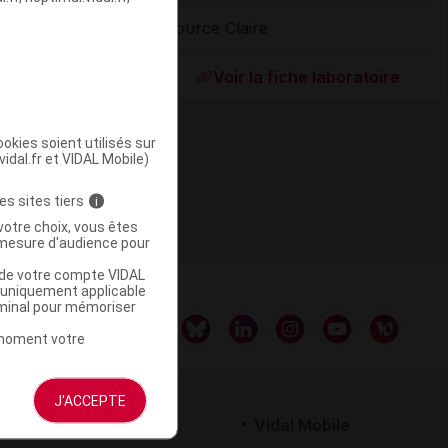
Source Claire
ommercialisé
Voir la fiche laboratoire
okies soient utilisés sur
vidal.fr et VIDAL Mobile)
es sites tiers
i
votre choix, vous êtes
mesure d'audience pour
u de votre compte VIDAL
a uniquement applicable
rminal pour mémoriser
t moment votre
J'ACCEPTE
rtenaires
Vidal Mobile