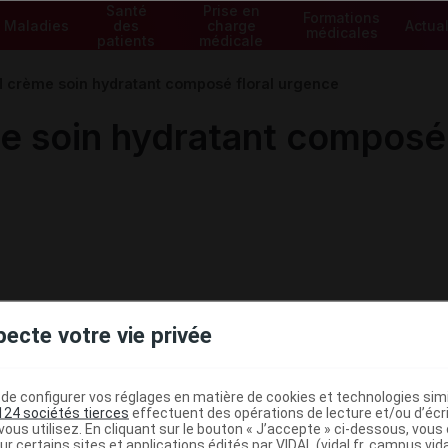
Santé
Prise en
Formations
Maladies
des
charge
Actual
médicales
patients
médicale
crème soin hydratant composé floral urgence
soin hydratant composé f
pecte votre vie privée
e configurer vos réglages en matière de cookies et technologies simil
124 sociétés tierces
effectuent des opérations de lecture et/ou d’écr
ministratives
ous utilisez. En cliquant sur le bouton « J’accepte » ci-dessous, vou
ur certains sites et applications édités par VIDAL (vidal.fr, campus.vidal.