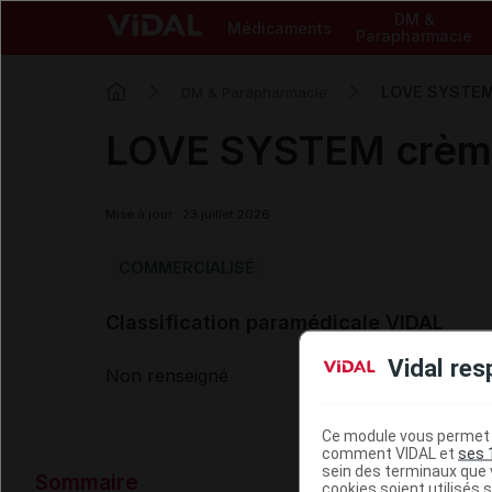
DM &
Médicaments
Parapharmacie
LOVE SYSTEM 
DM & Parapharmacie
LOVE SYSTEM crème 
Mise à jour : 23 juillet 2026
COMMERCIALISÉ
Classification paramédicale VIDAL
Vidal res
Non renseigné
Ce module vous permet d
comment VIDAL et
ses 
Données ad
sein des terminaux que v
Sommaire
cookies soient utilisés s