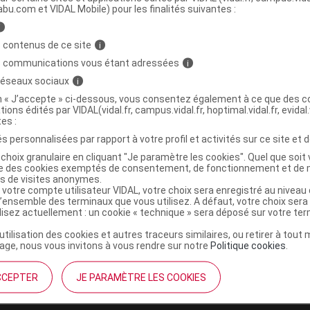
abu.com et VIDAL Mobile) pour les finalités suivantes :
i
 Cr soin hydratant composé floral urgence
C
 contenus de ce site
i
s communications vous étant adressées
i
 réseaux sociaux
i
9326922002788
on « J’accepte » ci-dessous, vous consentez également à ce que des co
tions édités par VIDAL(vidal.fr, campus.vidal.fr, hoptimal.vidal.fr, evidal.
r
Source Claire
tes :
NR
s personnalisées par rapport à votre profil et activités sur ce site et d
choix granulaire en cliquant "Je paramètre les cookies". Quel que soit 
ise des cookies exemptés de consentement, de fonctionnement et de 
es de visites anonymes.
 votre compte utilisateur VIDAL, votre choix sera enregistré au nivea
l’ensemble des terminaux que vous utilisez. A défaut, votre choix ser
ilisez actuellement : un cookie « technique » sera déposé sur votre te
’utilisation des cookies et autres traceurs similaires, ou retirer à tou
ge, nous vous invitons à vous rendre sur notre
Politique cookies
.
CCEPTER
JE PARAMÈTRE LES COOKIES
institutionnel
Espace pa