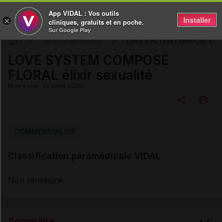
App VIDAL : Vos outils
Installer
×
cliniques, gratuits et en poche.
Sur Google Play
LOVE SYSTEM COMPOSÉ FLORAL
DM & Parapharmacie
LOVE SYSTEM COMPOSÉ
FLORAL élixir sexualité
Mise à jour : 23 juillet 2026
Copier l'url
COMMERCIALISÉ
Classification paramédicale VIDAL
Email
Non renseigné
Sommaire