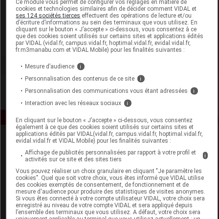
Ce module vous permet de configurer vos réglages en matière de
cookies et technologies similaires afin de décider comment VIDAL et
ses 124 sociétés tierces
effectuent des opérations de lecture et/ou
Source Claire
d’écriture d’informations au sein des terminaux que vous utilisez. En
cliquant sur le bouton « J’accepte » ci-dessous, vous consentez à ce
que des cookies soient utilisés sur certains sites et applications édités
Voir la fiche laboratoire
par VIDAL (vidal.fr, campus.vidal.fr, hoptimal.vidal.fr, evidal.vidal.fr,
fr.m3manabu.com et VIDAL Mobile) pour les finalités suivantes :
Mesure d’audience
i
Personnalisation des contenus de ce site
i
Personnalisation des communications vous étant adressées
i
Interaction avec les réseaux sociaux
i
En cliquant sur le bouton « J’accepte » ci-dessous, vous consentez
également à ce que des cookies soient utilisés sur certains sites et
applications édités par VIDAL(vidal.fr, campus.vidal.fr, hoptimal.vidal.fr,
evidal.vidal.fr et VIDAL Mobile) pour les finalités suivantes :
Affichage de publicités personnalisées par rapport à votre profil et
i
activités sur ce site et des sites tiers
Vous pouvez réaliser un choix granulaire en cliquant "Je paramètre les
cookies". Quel que soit votre choix, vous êtes informé que VIDAL utilise
des cookies exemptés de consentement, de fonctionnement et de
Espace produit
mesure d'audience pour produire des statistiques de visites anonymes.
Si vous êtes connecté à votre compte utilisateur VIDAL, votre choix sera
enregistré au niveau de votre compte VIDAL et sera appliqué depuis
Boutique
l’ensemble des terminaux que vous utilisez. A défaut, votre choix sera
VIDAL Expert
uniquement applicable au terminal que vous utilisez actuellement : un