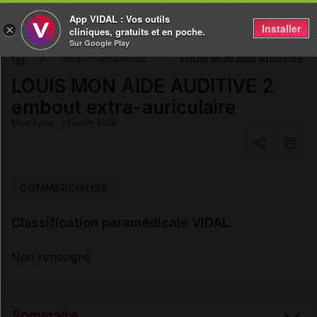
App VIDAL : Vos outils
Installer
×
cliniques, gratuits et en poche.
Sur Google Play
LOUIS MON AIDE AUDITIVE 2 e
DM & Parapharmacie
LOUIS MON AIDE AUDITIVE 2
embout extra-auriculaire
Mise à jour : 23 juillet 2026
Copier l'url
COMMERCIALISÉ
Classification paramédicale VIDAL
Email
Non renseigné
Sommaire