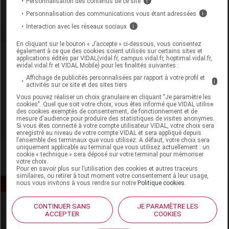
Personnalisation des contenus de ce site
i
Personnalisation des communications vous étant adressées
i
Interaction avec les réseaux sociaux
i
En cliquant sur le bouton « J’accepte » ci-dessous, vous consentez
également à ce que des cookies soient utilisés sur certains sites et
Laboratoire
applications édités par VIDAL(vidal.fr, campus.vidal.fr, hoptimal.vidal.fr,
evidal.vidal.fr et VIDAL Mobile) pour les finalités suivantes :
Affichage de publicités personnalisées par rapport à votre profil et
Evolupharm
i
activités sur ce site et des sites tiers
Vous pouvez réaliser un choix granulaire en cliquant "Je paramètre les
cookies". Quel que soit votre choix, vous êtes informé que VIDAL utilise
Voir la fiche laboratoire
des cookies exemptés de consentement, de fonctionnement et de
mesure d'audience pour produire des statistiques de visites anonymes.
Si vous êtes connecté à votre compte utilisateur VIDAL, votre choix sera
enregistré au niveau de votre compte VIDAL et sera appliqué depuis
l’ensemble des terminaux que vous utilisez. A défaut, votre choix sera
uniquement applicable au terminal que vous utilisez actuellement : un
cookie « technique » sera déposé sur votre terminal pour mémoriser
votre choix.
Pour en savoir plus sur l’utilisation des cookies et autres traceurs
similaires, ou retirer à tout moment votre consentement à leur usage,
nous vous invitons à vous rendre sur notre
Politique cookies
.
CONTINUER SANS
JE PARAMÈTRE LES
ACCEPTER
COOKIES