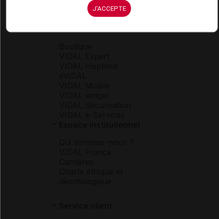
J'ACCEPTE
Espace produit
Boutique
VIDAL Expert
VIDAL Hoptimal
eVIDAL
VIDAL Mobile
VIDAL widget
VIDAL Sécurisation
VIDAL e-Services
Espace institutionnel
Qui sommes-nous ?
VIDAL France
Carrières
Charte éthique et
déontologique
Service client