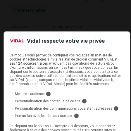
Commercialisé
Code EAN
3336069522250
Labo. Distributeur
Gilbert Santé et Bien Etre
Vidal respecte votre vie privée
Remboursement
NR
Ce module vous permet de configurer vos réglages en matière de
cookies et technologies similaires afin de décider comment VIDAL et
ses 124 sociétés tierces
effectuent des opérations de lecture et/ou
d’écriture d’informations au sein des terminaux que vous utilisez. En
cliquant sur le bouton « J’accepte » ci-dessous, vous consentez à ce
LOUBSOL OSAKA Lunette loupe diop 3.0
que des cookies soient utilisés sur certains sites et applications édités
par VIDAL (vidal.fr, campus.vidal.fr, hoptimal.vidal.fr, evidal.vidal.fr,
fr.m3manabu.com et VIDAL Mobile) pour les finalités suivantes :
Commercialisé
Mesure d’audience
i
Personnalisation des contenus de ce site
i
Code EAN
3336069522304
Personnalisation des communications vous étant adressées
i
Labo. Distributeur
Gilbert Santé et Bien Etre
Interaction avec les réseaux sociaux
i
Remboursement
NR
En cliquant sur le bouton « J’accepte » ci-dessous, vous consentez
également à ce que des cookies soient utilisés sur certains sites et