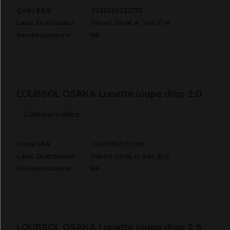
Code EAN
3336069522151
Labo. Distributeur
Gilbert Santé et Bien Etre
Remboursement
NR
LOUBSOL OSAKA Lunette loupe diop 2.0
Commercialisé
Code EAN
3336069522205
Labo. Distributeur
Gilbert Santé et Bien Etre
Remboursement
NR
LOUBSOL OSAKA Lunette loupe diop 2.5