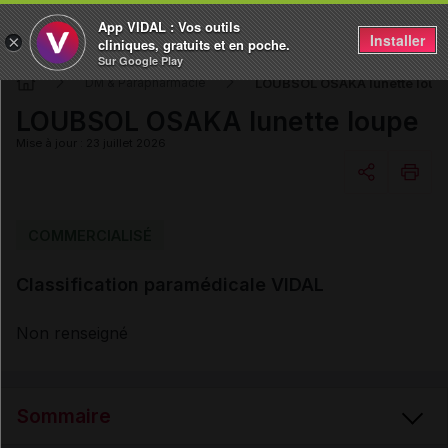
App VIDAL : Vos outils
Installer
×
cliniques, gratuits et en poche.
Sur Google Play
LOUBSOL OSAKA lunette loup
DM & Parapharmacie
LOUBSOL OSAKA lunette loupe
Mise à jour : 23 juillet 2026
Copier l'url
COMMERCIALISÉ
Classification paramédicale VIDAL
Email
Non renseigné
Sommaire