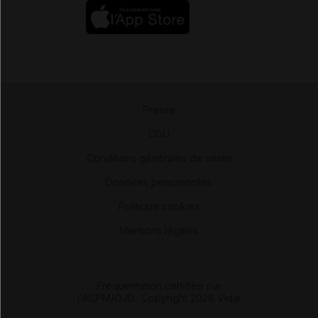
Presse
-
CGU
-
Conditions générales de vente
-
Données personnelles
-
Politique cookies
-
Mentions légales
Fréquentation certifiée par
l'ACPM/OJD
|
Copyright 2026 Vidal