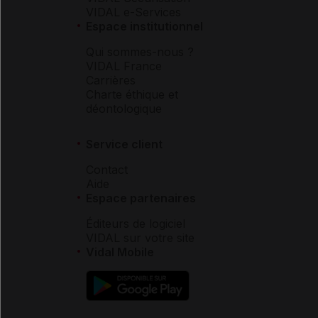
VIDAL e-Services
Espace institutionnel
Qui sommes-nous ?
VIDAL France
Carrières
Charte éthique et
déontologique
Service client
Contact
Aide
Espace partenaires
Éditeurs de logiciel
VIDAL sur votre site
Vidal Mobile