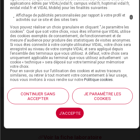
applications édités par VIDAL(vidal.fr, campus.vidal.fr, hoptimal.vidal.fr,
evidal.vidal.fr et VIDAL Mobile) pour les finalités suivantes :
Affichage de publicités personnalisées par rapport à votre profil et
i
LOUBSOL OSAKA Lunette loupe diop 3.5
activités sur ce site et des sites tiers
Vous pouvez réaliser un choix granulaire en cliquant "Je paramètre les
cookies". Quel que soit votre choix, vous êtes informé que VIDAL utilise
Commercialisé
des cookies exemptés de consentement, de fonctionnement et de
mesure d'audience pour produire des statistiques de visites anonymes.
Si vous êtes connecté à votre compte utilisateur VIDAL, votre choix sera
enregistré au niveau de votre compte VIDAL et sera appliqué depuis
Code EAN
3336069522359
l’ensemble des terminaux que vous utilisez. A défaut, votre choix sera
uniquement applicable au terminal que vous utilisez actuellement : un
Labo. Distributeur
Gilbert Santé et Bien Etre
cookie « technique » sera déposé sur votre terminal pour mémoriser
Remboursement
NR
votre choix.
Pour en savoir plus sur l’utilisation des cookies et autres traceurs
similaires, ou retirer à tout moment votre consentement à leur usage,
nous vous invitons à vous rendre sur notre
Politique cookies
.
CONTINUER SANS
JE PARAMÈTRE LES
ACCEPTER
COOKIES
Laboratoire
J'ACCEPTE
Gilbert Santé et Bien Etre
Voir la fiche laboratoire