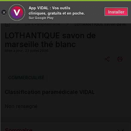
App VIDAL : Vos outils
Installer
×
cliniques, gratuits et en poche.
Sur Google Play
LOTHANTIQUE savon de marsei
DM & Parapharmacie
LOTHANTIQUE savon de
marseille thé blanc
Mise à jour : 23 juillet 2026
Copier l'url
COMMERCIALISÉ
Classification paramédicale VIDAL
Email
Non renseigné
Sommaire