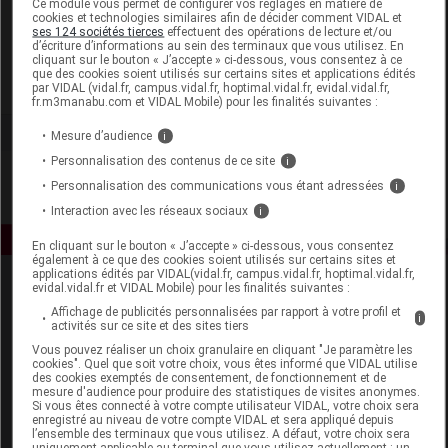
Ce module vous permet de configurer vos réglages en matière de
cookies et technologies similaires afin de décider comment VIDAL et
ses 124 sociétés tierces
effectuent des opérations de lecture et/ou
Lothantique
d’écriture d’informations au sein des terminaux que vous utilisez. En
cliquant sur le bouton « J’accepte » ci-dessous, vous consentez à ce
que des cookies soient utilisés sur certains sites et applications édités
Voir la fiche laboratoire
par VIDAL (vidal.fr, campus.vidal.fr, hoptimal.vidal.fr, evidal.vidal.fr,
fr.m3manabu.com et VIDAL Mobile) pour les finalités suivantes :
Mesure d’audience
i
Personnalisation des contenus de ce site
i
Personnalisation des communications vous étant adressées
i
Interaction avec les réseaux sociaux
i
En cliquant sur le bouton « J’accepte » ci-dessous, vous consentez
également à ce que des cookies soient utilisés sur certains sites et
applications édités par VIDAL(vidal.fr, campus.vidal.fr, hoptimal.vidal.fr,
evidal.vidal.fr et VIDAL Mobile) pour les finalités suivantes :
Affichage de publicités personnalisées par rapport à votre profil et
i
activités sur ce site et des sites tiers
Vous pouvez réaliser un choix granulaire en cliquant "Je paramètre les
cookies". Quel que soit votre choix, vous êtes informé que VIDAL utilise
des cookies exemptés de consentement, de fonctionnement et de
Espace produit
mesure d'audience pour produire des statistiques de visites anonymes.
Si vous êtes connecté à votre compte utilisateur VIDAL, votre choix sera
enregistré au niveau de votre compte VIDAL et sera appliqué depuis
Boutique
l’ensemble des terminaux que vous utilisez. A défaut, votre choix sera
VIDAL Expert
uniquement applicable au terminal que vous utilisez actuellement : un