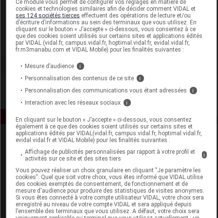
Ce module vous permet de configurer vos réglages en matière de
cookies et technologies similaires afin de décider comment VIDAL et
ses 124 sociétés tierces
effectuent des opérations de lecture et/ou
Lothantique
d’écriture d’informations au sein des terminaux que vous utilisez. En
cliquant sur le bouton « J’accepte » ci-dessous, vous consentez à ce
que des cookies soient utilisés sur certains sites et applications édités
Voir la fiche laboratoire
par VIDAL (vidal.fr, campus.vidal.fr, hoptimal.vidal.fr, evidal.vidal.fr,
fr.m3manabu.com et VIDAL Mobile) pour les finalités suivantes :
Mesure d’audience
i
Personnalisation des contenus de ce site
i
Personnalisation des communications vous étant adressées
i
Interaction avec les réseaux sociaux
i
En cliquant sur le bouton « J’accepte » ci-dessous, vous consentez
également à ce que des cookies soient utilisés sur certains sites et
applications édités par VIDAL(vidal.fr, campus.vidal.fr, hoptimal.vidal.fr,
evidal.vidal.fr et VIDAL Mobile) pour les finalités suivantes :
Affichage de publicités personnalisées par rapport à votre profil et
i
activités sur ce site et des sites tiers
Vous pouvez réaliser un choix granulaire en cliquant "Je paramètre les
cookies". Quel que soit votre choix, vous êtes informé que VIDAL utilise
des cookies exemptés de consentement, de fonctionnement et de
Espace produit
mesure d'audience pour produire des statistiques de visites anonymes.
Si vous êtes connecté à votre compte utilisateur VIDAL, votre choix sera
enregistré au niveau de votre compte VIDAL et sera appliqué depuis
Boutique
l’ensemble des terminaux que vous utilisez. A défaut, votre choix sera
VIDAL Expert
uniquement applicable au terminal que vous utilisez actuellement : un