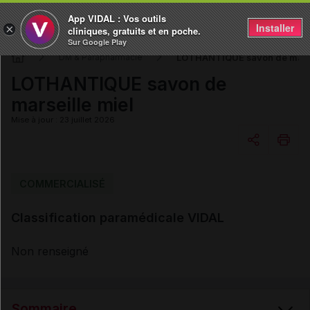
App VIDAL : Vos outils
Installer
×
cliniques, gratuits et en poche.
Sur Google Play
LOTHANTIQUE savon de marse
DM & Parapharmacie
LOTHANTIQUE savon de
marseille miel
Mise à jour : 23 juillet 2026
Copier l'url
COMMERCIALISÉ
Classification paramédicale VIDAL
Email
Non renseigné
Sommaire