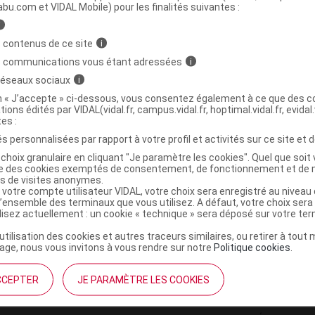
ministratives
abu.com et VIDAL Mobile) pour les finalités suivantes :
i
 contenus de ce site
i
E Bougie parfumée divine cologne Pot/160g
s communications vous étant adressées
i
 réseaux sociaux
i
3420070090379
on « J’accepte » ci-dessous, vous consentez également à ce que des co
tions édités par VIDAL(vidal.fr, campus.vidal.fr, hoptimal.vidal.fr, evidal.
r
Lothantique
tes :
NR
s personnalisées par rapport à votre profil et activités sur ce site et d
choix granulaire en cliquant "Je paramètre les cookies". Quel que soit 
ise des cookies exemptés de consentement, de fonctionnement et de 
es de visites anonymes.
 votre compte utilisateur VIDAL, votre choix sera enregistré au nivea
l’ensemble des terminaux que vous utilisez. A défaut, votre choix ser
ilisez actuellement : un cookie « technique » sera déposé sur votre te
’utilisation des cookies et autres traceurs similaires, ou retirer à tou
ge, nous vous invitons à vous rendre sur notre
Politique cookies
.
CCEPTER
JE PARAMÈTRE LES COOKIES
institutionnel
Espace pa