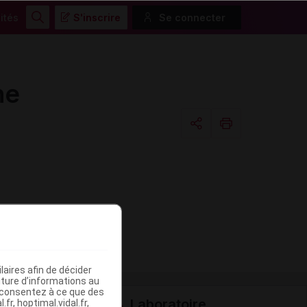
ités
S'inscrire
Se connecter
Rechercher
ne
Copier l'url
Email
aires afin de décider
iture d’informations au
s consentez à ce que des
Laboratoire
fr, hoptimal.vidal.fr,