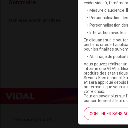
Données ad
Sommaire
evidal.vidal.fr, fr.m3man
Mesure d’audience
Personnalisation des
LOTHANTIQU
Données administratives
Personnalisation de
Interaction avec les
Code EAN
En cliquant sur le bout
certains sites et applica
Labo. Distributeu
pour les finalités suivan
Remboursement
Affichage de publicité
Vous pouvez réaliser un 
informé que VIDAL util
produire des statistiqu
Si vous êtes connecté à
et sera appliqué depuis 
au terminal que vous ut
votre choix.
Pour en savoir plus sur l
consentement à leur usa
CONTINUER SANS A
Espace produit
Espace 