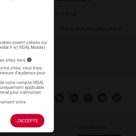
Lothantique
Supprimé
Voir la fiche laboratoire
okies soient utilisés sur
vidal.fr et VIDAL Mobile)
es sites tiers
i
votre choix, vous êtes
mesure d'audience pour
u de votre compte VIDAL
a uniquement applicable
rminal pour mémoriser
t moment votre
J'ACCEPTE
rtenaires
Vidal Mobile