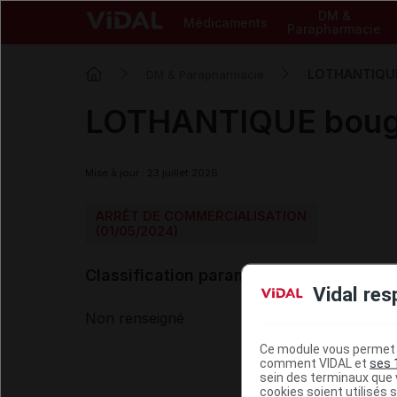
DM &
Médicaments
Parapharmacie
LOTHANTIQUE 
DM & Parapharmacie
LOTHANTIQUE bougi
Mise à jour : 23 juillet 2026
ARRÊT DE COMMERCIALISATION
(01/05/2024)
Classification paramédicale VIDAL
Vidal res
Non renseigné
Ce module vous permet d
comment VIDAL et
ses 
sein des terminaux que v
cookies soient utilisés s