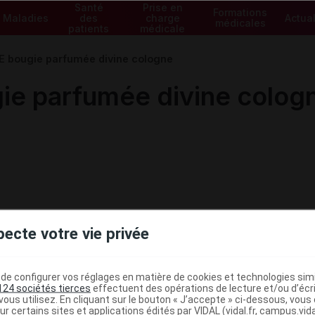
Santé
Prise en
Formations
Maladies
des
charge
Actual
médicales
patients
médicale
bougie parfumée divine cologne
e parfumée divine colog
pecte votre vie privée
e configurer vos réglages en matière de cookies et technologies simil
124 sociétés tierces
effectuent des opérations de lecture et/ou d’écr
ous utilisez. En cliquant sur le bouton « J’accepte » ci-dessous, vou
ur certains sites et applications édités par VIDAL (vidal.fr, campus.vidal.