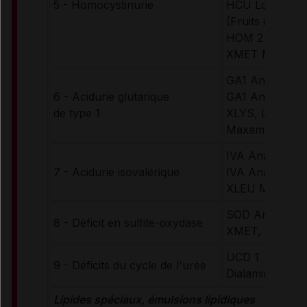
5 - Homocystinurie
HCU Lophlex L
(Fruits des bois
HOM 2 Secund
XMET Maxam
GA1 Anamix Inf
6 - Acidurie glutarique
GA1 Anamix Ju
de type 1
XLYS, Low TR
Maxamum
IVA Anamix Inf
7 - Acidurie isovalérique
IVA Anamix Ju
XLEU Maxamu
SOD Anamix In
8 - Déficit en sulfite-oxydase
XMET, XCYS M
UCD 1
9 - Déficits du cycle de l'urée
Dialamine (arô
Lipides spéciaux, émulsions lipidiques