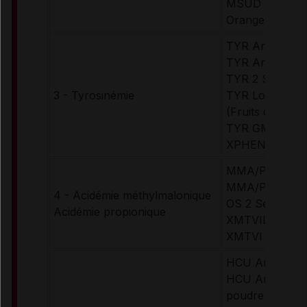
MSUD Maxamu
Orange)
TYR Anamix In
TYR Anamix Ju
TYR 2 Secund
3 - Tyrosinémie
TYR Lophlex L
(Fruits des bois
TYR GMPro Mix
XPHEN, TYR 
MMA/PA Anami
MMA/PA Anami
4 - Acidémie méthylmalonique
OS 2 Secunda
Acidémie propionique
XMTVIL Maxam
XMTVI Maxam
HCU Anamix In
HCU Anamix Ju
poudre (arôme