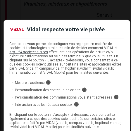
Vitamines, minéraux et oligoéléments
Seravit pédiatr
Vitamines, minéraux,
(Neutre)
Vidal respecte votre vie privée
oligoéléments
Phlexy-Vits (sa
comprimés)
Ce module vous permet de configurer vos réglages en matière de
Hypercalcémies
cookies et technologies similaires afin de décider comment VIDAL et
Locasol
ses 124 sociétés tierces
effectuent des opérations de lecture et/ou
Hypervitaminose D
d’écriture d’informations au sein des terminaux que vous utilisez. En
cliquant sur le bouton « J’accepte » ci-dessous, vous consentez à ce
que des cookies soient utilisés sur certains sites et applications édités
Produits énergétiques glucido-lipidiques sans p
par VIDAL (vidal.fr, campus.vidal.fr, hoptimal.vidal.fr, evidal.vidal.fr,
Prévention des décompensations
fr.m3manabu.com et VIDAL Mobile) pour les finalités suivantes :
Energivit
Mesure d’audience
i
Énergie glucido-lipidique
Duocal Super 
Personnalisation des contenus de ce site
i
Personnalisation des communications vous étant adressées
i
Gamme hypoprotidique Loprofin
Interaction avec les réseaux sociaux
i
Loprofin SnoP
En cliquant sur le bouton « J’accepte » ci-dessous, vous consentez
également à ce que des cookies soient utilisés sur certains sites et
Loprofin Gâtea
applications édités par VIDAL(vidal.fr, campus.vidal.fr, hoptimal.vidal.fr,
Loprofin Farine
evidal.vidal.fr et VIDAL Mobile) pour les finalités suivantes :