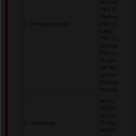
des bois)
PKU 2 Shake (
Chocolat, Frais
1 - Phénylcétonurie
PKU 3 Shake (
Café)
PKU Lophlex L
(Orange, Tropic
PKU Lophlex L
(Fruits des bois
XP Maxamum (
arôme Orange)
Phlexy-10 sach
Pomme-Cassis)
MSUD Anamix I
MSUD Anamix 
MSUD Lophlex
2 - Leucinose
(Fruits des bois
MSUD 2 Secun