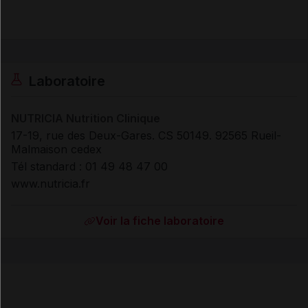
Laboratoire
NUTRICIA Nutrition Clinique
17-19, rue des Deux-Gares. CS 50149. 92565 Rueil-
Malmaison cedex
Tél standard : 01 49 48 47 00
www.nutricia.fr
Voir la fiche laboratoire