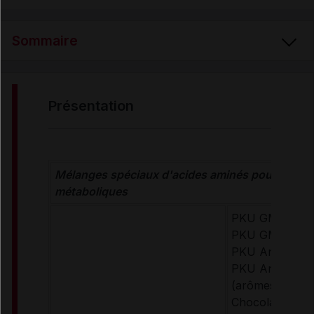
Sommaire
PRÉSENTATION
présentation
RENSEIGNEMENTS ADMINISTRATIFS
Mélanges spéciaux d'acides aminés pour malad
Données administratives
métaboliques
PKU GMPro Liq
PKU GMPro Mix
PKU Anamix In
PKU Anamix Ju
(arômes : Neut
Chocolat, Vanill