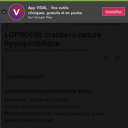
App VIDAL : Vos outils
Installer
×
cliniques, gratuits et en poche.
Sur Google Play
LOPROFIN crackers nature hy
DM & Parapharmacie
LOPROFIN crackers nature
hypoprotidique
Mise à jour : 23 juillet 2026
Ajouter un commentaire
Copier l'url
COMMERCIALISÉ
Classification paramédicale VIDAL
Email
Diététique, régime et nutrition
Acides aminés et produits spéciaux
Maladie héréditaire du métabolisme des acides
aminés/maladie rénale