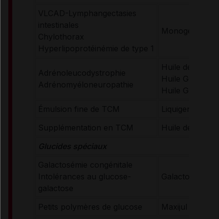
VLCAD-Lymphangectasies
intestinales
Monogen
Chylothorax
Hyperlipoprotéinémie de type 1
Huile de Loren
Adrénoleucodystrophie
Huile GTE
Adrénomyéloneuropathie
Huile GTO
Émulsion fine de TCM
Liquigen
Supplémentation en TCM
Huile de TCM
Glucides spéciaux
Galactosémie congénitale
Intolérances au glucose-
Galactomin 19
galactose
Petits polymères de glucose
Maxijul Super 