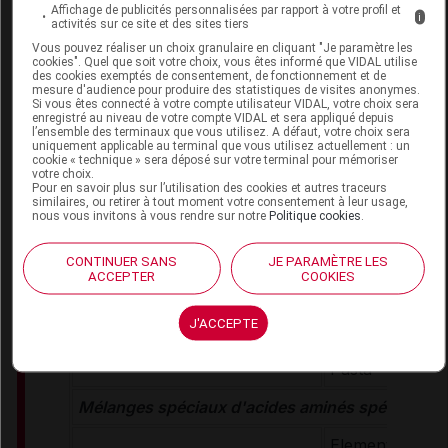
Hypoprotidique
Affichage de publicités personnalisées par rapport à votre profil et
i
activités sur ce site et des sites tiers
Loprofin Subst
Vous pouvez réaliser un choix granulaire en cliquant "Je paramètre les
Loprofin Subst
cookies". Quel que soit votre choix, vous êtes informé que VIDAL utilise
des cookies exemptés de consentement, de fonctionnement et de
d'œuf
mesure d'audience pour produire des statistiques de visites anonymes.
Loprofin Céréal
Si vous êtes connecté à votre compte utilisateur VIDAL, votre choix sera
Maladies héréditaires
enregistré au niveau de votre compte VIDAL et sera appliqué depuis
Loops
l’ensemble des terminaux que vous utilisez. A défaut, votre choix sera
du métabolisme
uniquement applicable au terminal que vous utilisez actuellement : un
Loprofin Céréa
cookie « technique » sera déposé sur votre terminal pour mémoriser
des acides aminés,
votre choix.
Loprofin Crack
Maladies rénales
Pour en savoir plus sur l’utilisation des cookies et autres traceurs
(Nature, Herbe
similaires, ou retirer à tout moment votre consentement à leur usage,
nous vous invitons à vous rendre sur notre
Politique cookies
.
Loprofin Spaghe
Loprofin Fusilli
CONTINUER SANS
JE PARAMÈTRE LES
Loprofin Penn
ACCEPTER
COOKIES
Loprofin Tagliat
Loprofin Lasag
J'ACCEPTE
Loprofin Pâtes
Pasta
Mélanges spéciaux d'acides aminés spécifiques
Elemental 028 