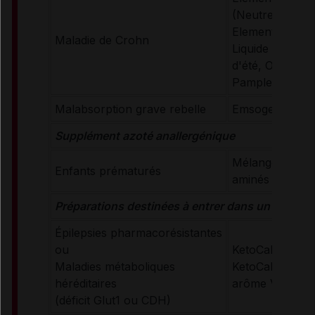
(Neutre)
Elemental 028 
Maladie de Crohn
Liquide (arômes 
d'été, Orange-
Pamplemousse
Malabsorption grave rebelle
Emsogen (Neut
Supplément azoté anallergénique
Mélange spécial
Enfants prématurés
aminés
Préparations destinées à entrer dans un régime
Épilepsies pharmacorésistantes
ou
KetoCal 3:1 (Ne
Maladies métaboliques
KetoCal 4:1 (Ne
héréditaires
arôme Vanille)
(déficit Glut1 ou CDH)