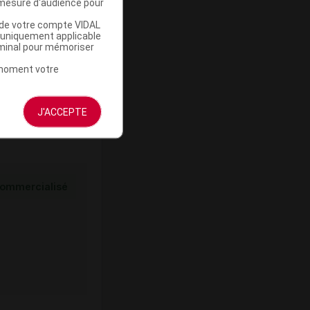
mesure d'audience pour
u de votre compte VIDAL
ommercialisé
a uniquement applicable
rminal pour mémoriser
t moment votre
J'ACCEPTE
ommercialisé