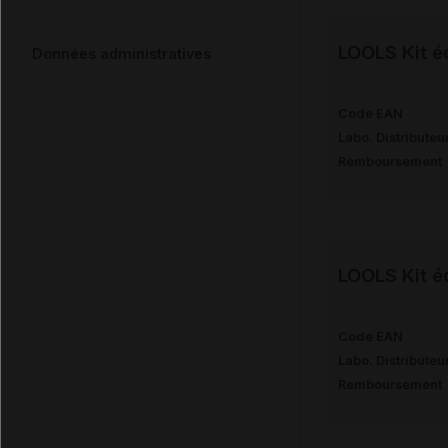
LOOLS Kit é
Données administratives
Code EAN
Labo. Distributeu
Remboursement
LOOLS Kit é
Code EAN
Labo. Distributeu
Remboursement