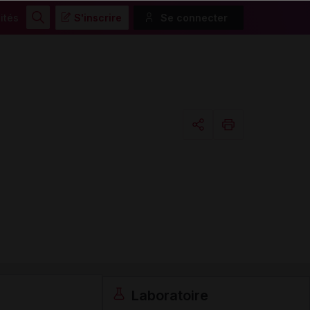
ités
S'inscrire
Se connecter
Rechercher
Copier l'url
Email
Laboratoire