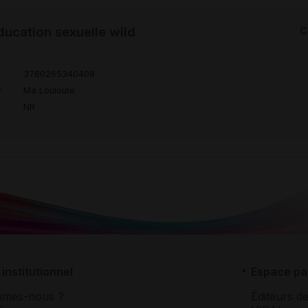
ducation sexuelle wild
C
3760265340408
r
Ma Louloute
NR
institutionnel
Espace pa
mmes-nous ?
Éditeurs de