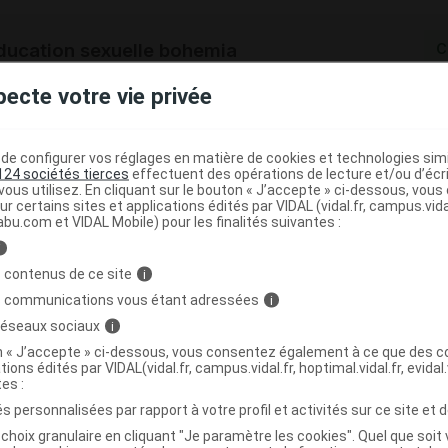
ducation sexuelle bohemia
C
pecte votre vie privée
3760265340385
r
Ma Louloute
e configurer vos réglages en matière de cookies et technologies simil
NR
124 sociétés tierces
effectuent des opérations de lecture et/ou d’écr
ous utilisez. En cliquant sur le bouton « J’accepte » ci-dessous, vou
ur certains sites et applications édités par VIDAL (vidal.fr, campus.vidal.
abu.com et VIDAL Mobile) pour les finalités suivantes :
i
ducation sexuelle connect
C
 contenus de ce site
i
s communications vous étant adressées
i
 réseaux sociaux
i
3760265340439
on « J’accepte » ci-dessous, vous consentez également à ce que des co
r
Ma Louloute
tions édités par VIDAL(vidal.fr, campus.vidal.fr, hoptimal.vidal.fr, evidal.
NR
tes :
s personnalisées par rapport à votre profil et activités sur ce site et d
choix granulaire en cliquant "Je paramètre les cookies". Quel que soit 