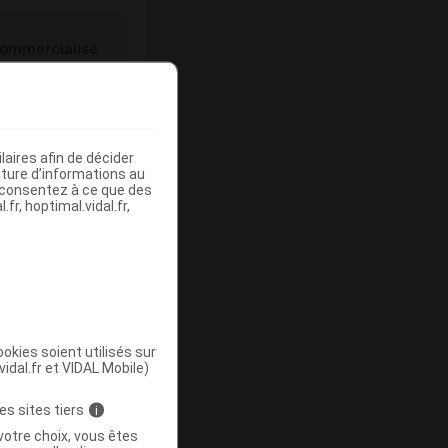
ommercialisé
aires afin de décider
iture d’informations au
s consentez à ce que des
fr, hoptimal.vidal.fr,
ommercialisé
okies soient utilisés sur
vidal.fr et VIDAL Mobile)
es sites tiers
i
votre choix, vous êtes