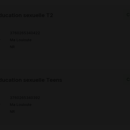
ducation sexuelle T2
C
3760265340422
r
Ma Louloute
NR
ducation sexuelle Teens
C
3760265340392
r
Ma Louloute
NR