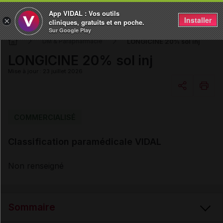
App VIDAL : Vos outils
Installer
×
cliniques, gratuits et en poche.
Sur Google Play
LONGICINE 20% sol inj
DM & Parapharmacie
LONGICINE 20% sol inj
Mise à jour : 23 juillet 2026
Copier l'url
COMMERCIALISÉ
Classification paramédicale VIDAL
Email
Non renseigné
Sommaire