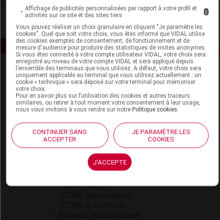
Affichage de publicités personnalisées par rapport à votre profil et
i
activités sur ce site et des sites tiers
Vous pouvez réaliser un choix granulaire en cliquant "Je paramètre les
cookies". Quel que soit votre choix, vous êtes informé que VIDAL utilise
des cookies exemptés de consentement, de fonctionnement et de
mesure d'audience pour produire des statistiques de visites anonymes.
Si vous êtes connecté à votre compte utilisateur VIDAL, votre choix sera
enregistré au niveau de votre compte VIDAL et sera appliqué depuis
l’ensemble des terminaux que vous utilisez. A défaut, votre choix sera
uniquement applicable au terminal que vous utilisez actuellement : un
cookie « technique » sera déposé sur votre terminal pour mémoriser
votre choix.
Pour en savoir plus sur l’utilisation des cookies et autres traceurs
similaires, ou retirer à tout moment votre consentement à leur usage,
nous vous invitons à vous rendre sur notre
Politique cookies
.
Espace produit
CONTINUER SANS
JE PARAMÈTRE LES
Boutique
ACCEPTER
COOKIES
VIDAL Expert
VIDAL Hoptimal
J'ACCEPTE
eVIDAL
VIDAL Mobile
VIDAL widget
VIDAL Sécurisation
VIDAL e-Services
Espace institutionnel