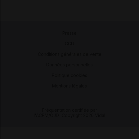
Presse
-
CGU
-
Conditions générales de vente
-
Données personnelles
-
Politique cookies
-
Mentions légales
Fréquentation certifiée par
l'ACPM/OJD
|
Copyright 2026 Vidal