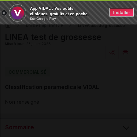
App VIDAL : Vos outils
Installer
×
cliniques, gratuits et en poche.
Sur Google Play
LINEA test de grossesse
DM & Parapharmacie
LINEA test de grossesse
Mise à jour : 23 juillet 2026
Copier l'url
COMMERCIALISÉ
Classification paramédicale VIDAL
Email
Non renseigné
Sommaire