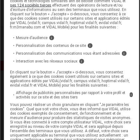
cookies et technologies similaires afin de décider comment VIDAL et
Ranbaxy Pharmacie Generiques
ses 124 sociétés tierces
effectuent des opérations de lecture et/ou
d’écriture d’informations au sein des terminaux que vous utilisez. En
cliquant sur le bouton « J’accepte » ci-dessous, vous consentez à ce
Voir la fiche laboratoire
que des cookies soient utilisés sur certains sites et applications édités
par VIDAL (vidal.fr, campus.vidal.fr, hoptimal.vidal.fr, evidal.vidal.fr,
fr.m3manabu.com et VIDAL Mobile) pour les finalités suivantes :
Mesure d’audience
i
Personnalisation des contenus de ce site
i
Personnalisation des communications vous étant adressées
i
Interaction avec les réseaux sociaux
i
En cliquant sur le bouton « J’accepte » ci-dessous, vous consentez
également à ce que des cookies soient utilisés sur certains sites et
applications édités par VIDAL(vidal.fr, campus.vidal.fr, hoptimal.vidal.fr,
evidal.vidal.fr et VIDAL Mobile) pour les finalités suivantes :
Affichage de publicités personnalisées par rapport à votre profil et
i
activités sur ce site et des sites tiers
Vous pouvez réaliser un choix granulaire en cliquant "Je paramètre les
cookies". Quel que soit votre choix, vous êtes informé que VIDAL utilise
Espace produit
des cookies exemptés de consentement, de fonctionnement et de
mesure d'audience pour produire des statistiques de visites anonymes.
Boutique
Si vous êtes connecté à votre compte utilisateur VIDAL, votre choix sera
enregistré au niveau de votre compte VIDAL et sera appliqué depuis
VIDAL Expert
l’ensemble des terminaux que vous utilisez. A défaut, votre choix sera
VIDAL Hoptimal
uniquement applicable au terminal que vous utilisez actuellement : un
cookie « technique » sera déposé sur votre terminal pour mémoriser