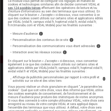
Ce module vous permet de configurer vos réglages en matière de
cookies et technologies similaires afin de décider comment VIDAL et
ses 124 sociétés tierces
effectuent des opérations de lecture et/ou
Lilac Skincare
d’écriture d’informations au sein des terminaux que vous utilisez. En
cliquant sur le bouton « J’accepte » ci-dessous, vous consentez à ce
que des cookies soient utilisés sur certains sites et applications édités
Voir la fiche laboratoire
par VIDAL (vidal.fr, campus.vidal.fr, hoptimal.vidal.fr, evidal.vidal.fr,
fr.m3manabu.com et VIDAL Mobile) pour les finalités suivantes :
Mesure d’audience
i
Personnalisation des contenus de ce site
i
Personnalisation des communications vous étant adressées
i
Interaction avec les réseaux sociaux
i
En cliquant sur le bouton « J’accepte » ci-dessous, vous consentez
également à ce que des cookies soient utilisés sur certains sites et
applications édités par VIDAL(vidal.fr, campus.vidal.fr, hoptimal.vidal.fr,
evidal.vidal.fr et VIDAL Mobile) pour les finalités suivantes :
Affichage de publicités personnalisées par rapport à votre profil et
i
activités sur ce site et des sites tiers
Vous pouvez réaliser un choix granulaire en cliquant "Je paramètre les
cookies". Quel que soit votre choix, vous êtes informé que VIDAL utilise
des cookies exemptés de consentement, de fonctionnement et de
Espace produit
mesure d'audience pour produire des statistiques de visites anonymes.
Si vous êtes connecté à votre compte utilisateur VIDAL, votre choix sera
enregistré au niveau de votre compte VIDAL et sera appliqué depuis
Boutique
l’ensemble des terminaux que vous utilisez. A défaut, votre choix sera
VIDAL Expert
uniquement applicable au terminal que vous utilisez actuellement : un