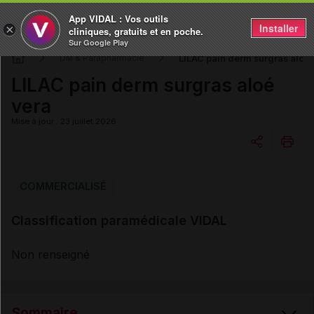
App VIDAL : Vos outils
Installer
×
cliniques, gratuits et en poche.
Sur Google Play
LILAC pain derm surgras aloé 
DM & Parapharmacie
LILAC pain derm surgras aloé
vera
Mise à jour : 23 juillet 2026
Copier l'url
COMMERCIALISÉ
Classification paramédicale VIDAL
Email
Non renseigné
Sommaire