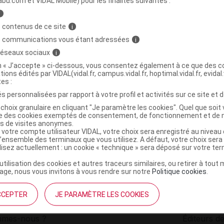
abu.com et VIDAL Mobile) pour les finalités suivantes :
i
dermato anti-âge B/100g
C
 contenus de ce site
i
s communications vous étant adressées
i
 réseaux sociaux
i
5407004070063
on « J’accepte » ci-dessous, vous consentez également à ce que des co
r
Lusiné Bruxelles SPRL
tions édités par VIDAL(vidal.fr, campus.vidal.fr, hoptimal.vidal.fr, evidal.
NR
tes :
s personnalisées par rapport à votre profil et activités sur ce site et d
choix granulaire en cliquant "Je paramètre les cookies". Quel que soit 
ise des cookies exemptés de consentement, de fonctionnement et de 
es de visites anonymes.
 votre compte utilisateur VIDAL, votre choix sera enregistré au nivea
l’ensemble des terminaux que vous utilisez. A défaut, votre choix ser
ilisez actuellement : un cookie « technique » sera déposé sur votre te
’utilisation des cookies et autres traceurs similaires, ou retirer à tou
ge, nous vous invitons à vous rendre sur notre
Politique cookies
.
CCEPTER
JE PARAMÈTRE LES COOKIES
institutionnel
Espace pa
mmes-nous ?
Éditeurs de