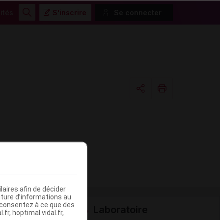
ités
S'inscrire
Se connecter
Rechercher
Copier l'url
Email
aires afin de décider
iture d’informations au
s consentez à ce que des
Laboratoire
fr, hoptimal.vidal.fr,