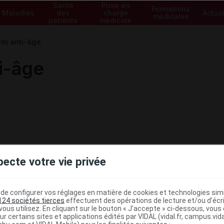
Santé
Prise en
Formations
Maladies
des
charge
Actual
médicales
patients
médicale
rm anti-âge
i-âge
pecte votre vie privée
e configurer vos réglages en matière de cookies et technologies simil
124 sociétés tierces
effectuent des opérations de lecture et/ou d’écr
ous utilisez. En cliquant sur le bouton « J’accepte » ci-dessous, vou
ministratives
ur certains sites et applications édités par VIDAL (vidal.fr, campus.vidal.