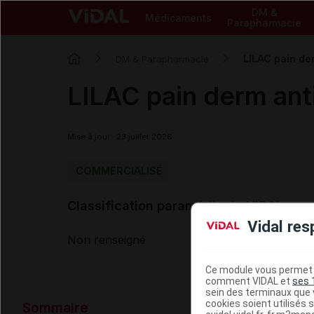
DM &
Médicaments
Parapharmacie
LILAC pain de
DM & Parapharmacie
LILAC pain derm ant
Mise à jour : 23 juillet 2026
COMMERCIALISÉ
Classification paramédicale VIDAL
Vidal res
Non renseigné
Ce module vous permet d
comment VIDAL et
ses 
sein des terminaux que v
Données ad
cookies soient utilisés s
Sommaire