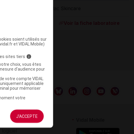
Lilac Skincare
ommercialisé
Voir la fiche laboratoire
okies soient utilisés sur
vidal.fr et VIDAL Mobile)
es sites tiers
i
votre choix, vous êtes
mesure d'audience pour
u de votre compte VIDAL
a uniquement applicable
rminal pour mémoriser
t moment votre
J'ACCEPTE
rtenaires
Vidal Mobile
 logiciel