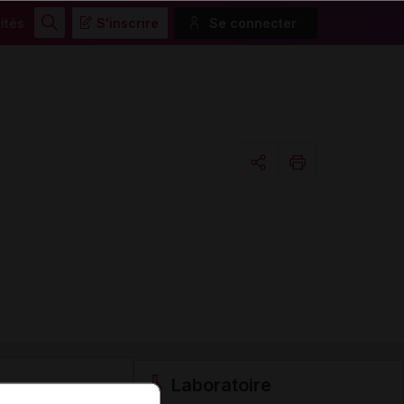
ités
S'inscrire
Se connecter
Rechercher
Copier l'url
Email
Laboratoire