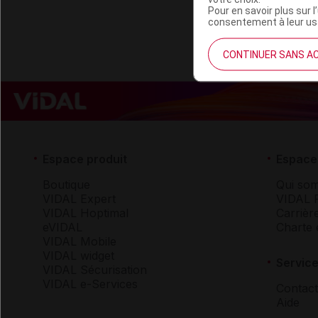
Pour en savoir plus sur l
consentement à leur usa
CONTINUER SANS A
Espace produit
Espace 
Boutique
Qui so
VIDAL Expert
VIDAL 
VIDAL Hoptimal
Carrièr
eVIDAL
Charte 
VIDAL Mobile
VIDAL widget
Service
VIDAL Sécurisation
VIDAL e-Services
Contact
Aide