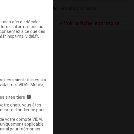
Lille Healthcare SAS
ommercialisé
aires afin de décider
Voir la fiche laboratoire
iture d’informations au
s consentez à ce que des
fr, hoptimal.vidal.fr,
okies soient utilisés sur
vidal.fr et VIDAL Mobile)
ommercialisé
es sites tiers
i
votre choix, vous êtes
mesure d'audience pour
u de votre compte VIDAL
a uniquement applicable
rminal pour mémoriser