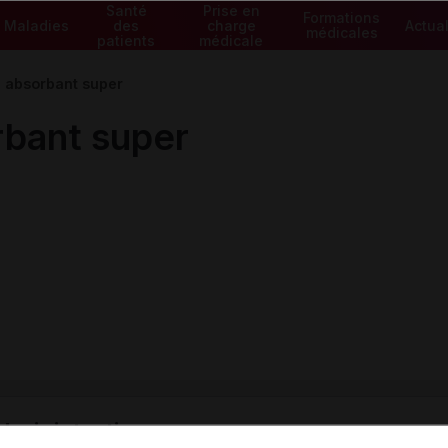
Santé
Prise en
Formations
Maladies
des
charge
Actual
médicales
patients
médicale
p absorbant super
rbant super
ministratives