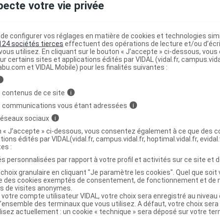
pecte votre vie privée
lip absorbant super L Sac/14
C
e configurer vos réglages en matière de cookies et technologies simil
124 sociétés tierces
effectuent des opérations de lecture et/ou d’écr
ous utilisez. En cliquant sur le bouton « J’accepte » ci-dessous, vou
9745440
ur certains sites et applications édités par VIDAL (vidal.fr, campus.vidal.
abu.com et VIDAL Mobile) pour les finalités suivantes :
3543160315036
r
Lille Healthcare SAS
i
NR
 contenus de ce site
i
s communications vous étant adressées
i
 réseaux sociaux
i
on « J’accepte » ci-dessous, vous consentez également à ce que des co
tions édités par VIDAL(vidal.fr, campus.vidal.fr, hoptimal.vidal.fr, evidal.
lip absorbant super XL Sac/14
C
tes :
s personnalisées par rapport à votre profil et activités sur ce site et d
choix granulaire en cliquant "Je paramètre les cookies". Quel que soit 
9745463
ise des cookies exemptés de consentement, de fonctionnement et de 
es de visites anonymes.
3543160415033
 votre compte utilisateur VIDAL, votre choix sera enregistré au nivea
r
Oxypharm
l’ensemble des terminaux que vous utilisez. A défaut, votre choix ser
ilisez actuellement : un cookie « technique » sera déposé sur votre te
NR