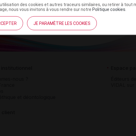
’utilisation des cookies et autres traceurs similaires, ou retirer à tou
ge, nous vous invitons à vous rendre sur notre
Politique cookies
.
CCEPTER
JE PARAMÈTRE LES COOKIES
institutionnel
Espace pa
mmes-nous ?
Éditeurs de
France
VIDAL sur 
es
éthique et déontologique
 client