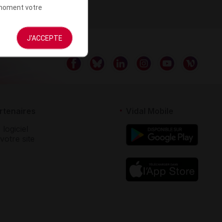
t moment votre
J'ACCEPTE
rtenaires
Vidal Mobile
 logiciel
votre site