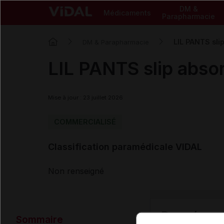
DM &
Médicaments
Parapharmacie
LIL PANTS sli
DM & Parapharmacie
LIL PANTS slip abso
Mise à jour : 23 juillet 2026
COMMERCIALISÉ
Classification paramédicale VIDAL
Non renseigné
Données ad
Sommaire