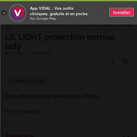
App VIDAL : Vos outils
Installer
×
cliniques, gratuits et en poche.
Sur Google Play
LIL LIGHT protection normal l
DM & Parapharmacie
LIL LIGHT protection normal
lady
Mise à jour : 23 juillet 2026
Copier l'url
COMMERCIALISÉ
Classification paramédicale VIDAL
Email
Non renseigné
Sommaire