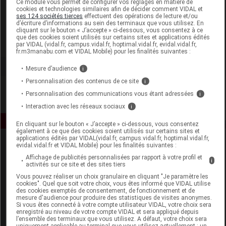
Ce module vous permet de configurer vos réglages en matière de
cookies et technologies similaires afin de décider comment VIDAL et
ses 124 sociétés tierces
effectuent des opérations de lecture et/ou
Ontex France
d’écriture d’informations au sein des terminaux que vous utilisez. En
cliquant sur le bouton « J’accepte » ci-dessous, vous consentez à ce
que des cookies soient utilisés sur certains sites et applications édités
Voir la fiche laboratoire
par VIDAL (vidal.fr, campus.vidal.fr, hoptimal.vidal.fr, evidal.vidal.fr,
fr.m3manabu.com et VIDAL Mobile) pour les finalités suivantes :
Mesure d’audience
i
Personnalisation des contenus de ce site
i
Personnalisation des communications vous étant adressées
i
Interaction avec les réseaux sociaux
i
En cliquant sur le bouton « J’accepte » ci-dessous, vous consentez
également à ce que des cookies soient utilisés sur certains sites et
applications édités par VIDAL(vidal.fr, campus.vidal.fr, hoptimal.vidal.fr,
evidal.vidal.fr et VIDAL Mobile) pour les finalités suivantes :
Affichage de publicités personnalisées par rapport à votre profil et
i
activités sur ce site et des sites tiers
Vous pouvez réaliser un choix granulaire en cliquant "Je paramètre les
cookies". Quel que soit votre choix, vous êtes informé que VIDAL utilise
des cookies exemptés de consentement, de fonctionnement et de
Espace produit
mesure d'audience pour produire des statistiques de visites anonymes.
Si vous êtes connecté à votre compte utilisateur VIDAL, votre choix sera
enregistré au niveau de votre compte VIDAL et sera appliqué depuis
Boutique
l’ensemble des terminaux que vous utilisez. A défaut, votre choix sera
VIDAL Expert
uniquement applicable au terminal que vous utilisez actuellement : un