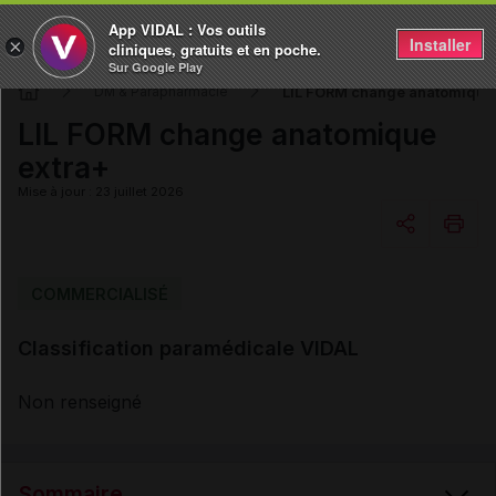
App VIDAL : Vos outils
Installer
×
cliniques, gratuits et en poche.
Sur Google Play
LIL FORM change anatomique 
DM & Parapharmacie
LIL FORM change anatomique
extra+
Mise à jour : 23 juillet 2026
Copier l'url
COMMERCIALISÉ
Classification paramédicale VIDAL
Email
Non renseigné
Sommaire