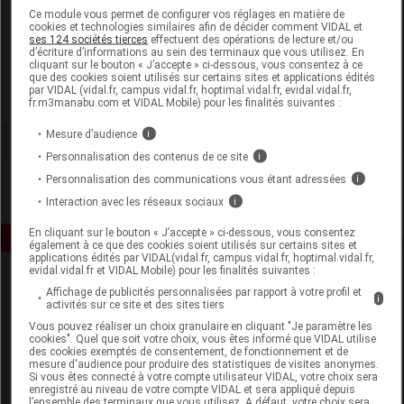
Laboratoire
Ce module vous permet de configurer vos réglages en matière de
cookies et technologies similaires afin de décider comment VIDAL et
ses 124 sociétés tierces
effectuent des opérations de lecture et/ou
d’écriture d’informations au sein des terminaux que vous utilisez. En
Ontex France
cliquant sur le bouton « J’accepte » ci-dessous, vous consentez à ce
que des cookies soient utilisés sur certains sites et applications édités
par VIDAL (vidal.fr, campus.vidal.fr, hoptimal.vidal.fr, evidal.vidal.fr,
Voir la fiche laboratoire
fr.m3manabu.com et VIDAL Mobile) pour les finalités suivantes :
Mesure d’audience
i
Personnalisation des contenus de ce site
i
Personnalisation des communications vous étant adressées
i
Interaction avec les réseaux sociaux
i
En cliquant sur le bouton « J’accepte » ci-dessous, vous consentez
également à ce que des cookies soient utilisés sur certains sites et
applications édités par VIDAL(vidal.fr, campus.vidal.fr, hoptimal.vidal.fr,
evidal.vidal.fr et VIDAL Mobile) pour les finalités suivantes :
Affichage de publicités personnalisées par rapport à votre profil et
i
activités sur ce site et des sites tiers
Vous pouvez réaliser un choix granulaire en cliquant "Je paramètre les
cookies". Quel que soit votre choix, vous êtes informé que VIDAL utilise
des cookies exemptés de consentement, de fonctionnement et de
mesure d'audience pour produire des statistiques de visites anonymes.
Espace produit
Si vous êtes connecté à votre compte utilisateur VIDAL, votre choix sera
enregistré au niveau de votre compte VIDAL et sera appliqué depuis
Boutique
l’ensemble des terminaux que vous utilisez. A défaut, votre choix sera