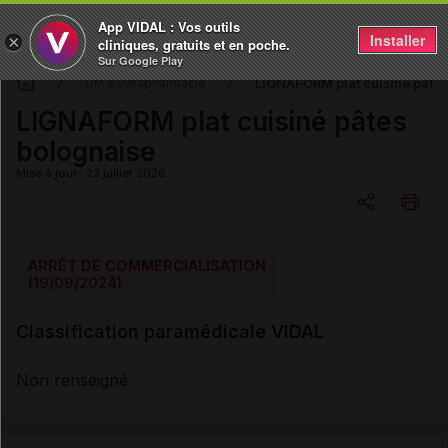
App VIDAL : Vos outils
Installer
×
cliniques, gratuits et en poche.
Sur Google Play
LIGNAFORM plat cuisiné pâtes
DM & Parapharmacie
LIGNAFORM plat cuisiné pâtes
bolognaise
Mise à jour : 23 juillet 2026
Copier l'url
ARRÊT DE COMMERCIALISATION
(19/09/2024)
Email
Classification paramédicale VIDAL
Non renseigné