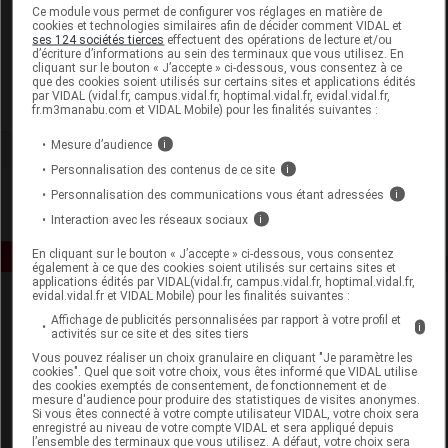
Laboratoire
Ce module vous permet de configurer vos réglages en matière de
cookies et technologies similaires afin de décider comment VIDAL et
ses 124 sociétés tierces
effectuent des opérations de lecture et/ou
d’écriture d’informations au sein des terminaux que vous utilisez. En
Therascience
cliquant sur le bouton « J’accepte » ci-dessous, vous consentez à ce
que des cookies soient utilisés sur certains sites et applications édités
par VIDAL (vidal.fr, campus.vidal.fr, hoptimal.vidal.fr, evidal.vidal.fr,
Voir la fiche laboratoire
fr.m3manabu.com et VIDAL Mobile) pour les finalités suivantes :
Mesure d’audience
i
Personnalisation des contenus de ce site
i
Personnalisation des communications vous étant adressées
i
Interaction avec les réseaux sociaux
i
En cliquant sur le bouton « J’accepte » ci-dessous, vous consentez
également à ce que des cookies soient utilisés sur certains sites et
applications édités par VIDAL(vidal.fr, campus.vidal.fr, hoptimal.vidal.fr,
evidal.vidal.fr et VIDAL Mobile) pour les finalités suivantes :
Affichage de publicités personnalisées par rapport à votre profil et
i
activités sur ce site et des sites tiers
Vous pouvez réaliser un choix granulaire en cliquant "Je paramètre les
cookies". Quel que soit votre choix, vous êtes informé que VIDAL utilise
des cookies exemptés de consentement, de fonctionnement et de
mesure d'audience pour produire des statistiques de visites anonymes.
Espace produit
Si vous êtes connecté à votre compte utilisateur VIDAL, votre choix sera
enregistré au niveau de votre compte VIDAL et sera appliqué depuis
Boutique
l’ensemble des terminaux que vous utilisez. A défaut, votre choix sera