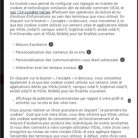
Laboratoire
Ce module vous permet de configurer vos réglages en matière de
cookies et technologies similaires afin de décider comment VIDAL et
ses 124 sociétés tierces
effectuent des opérations de lecture et/ou
d’écriture d’informations au sein des terminaux que vous utilisez. En
Therascience
cliquant sur le bouton « J’accepte » ci-dessous, vous consentez à ce
que des cookies soient utilisés sur certains sites et applications édités
par VIDAL (vidal.fr, campus.vidal.fr, hoptimal.vidal.fr, evidal.vidal.fr,
Voir la fiche laboratoire
fr.m3manabu.com et VIDAL Mobile) pour les finalités suivantes :
Mesure d’audience
i
Personnalisation des contenus de ce site
i
Personnalisation des communications vous étant adressées
i
Interaction avec les réseaux sociaux
i
En cliquant sur le bouton « J’accepte » ci-dessous, vous consentez
également à ce que des cookies soient utilisés sur certains sites et
applications édités par VIDAL(vidal.fr, campus.vidal.fr, hoptimal.vidal.fr,
evidal.vidal.fr et VIDAL Mobile) pour les finalités suivantes :
Affichage de publicités personnalisées par rapport à votre profil et
i
activités sur ce site et des sites tiers
Vous pouvez réaliser un choix granulaire en cliquant "Je paramètre les
cookies". Quel que soit votre choix, vous êtes informé que VIDAL utilise
des cookies exemptés de consentement, de fonctionnement et de
mesure d'audience pour produire des statistiques de visites anonymes.
Espace produit
Si vous êtes connecté à votre compte utilisateur VIDAL, votre choix sera
enregistré au niveau de votre compte VIDAL et sera appliqué depuis
Boutique
l’ensemble des terminaux que vous utilisez. A défaut, votre choix sera