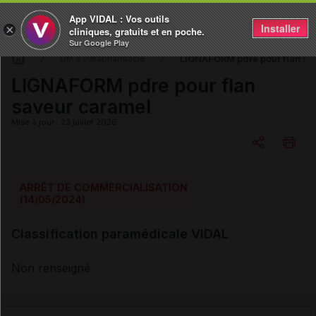
App VIDAL : Vos outils
Installer
×
cliniques, gratuits et en poche.
Sur Google Play
LIGNAFORM pdre pour flan sa
DM & Parapharmacie
LIGNAFORM pdre pour flan
saveur caramel
Mise à jour : 23 juillet 2026
Copier l'url
ARRÊT DE COMMERCIALISATION
(14/05/2024)
Email
Classification paramédicale VIDAL
Non renseigné