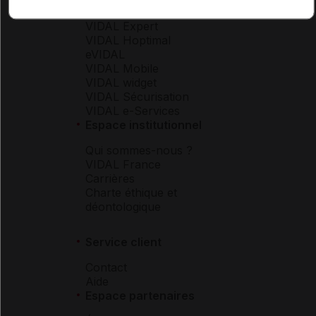
Boutique
VIDAL Expert
VIDAL Hoptimal
eVIDAL
VIDAL Mobile
VIDAL widget
VIDAL Sécurisation
VIDAL e-Services
Espace institutionnel
Qui sommes-nous ?
VIDAL France
Carrières
Charte éthique et
déontologique
Service client
Contact
Aide
Espace partenaires