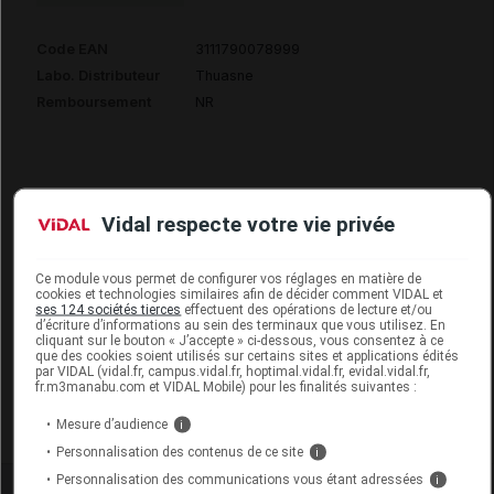
Code EAN
3111790078999
Labo. Distributeur
Thuasne
Remboursement
NR
Vidal respecte votre vie privée
LIGAFLEX Sangle claviculaire noir T1 B/1
Commercialisé
Ce module vous permet de configurer vos réglages en matière de
cookies et technologies similaires afin de décider comment VIDAL et
ses 124 sociétés tierces
effectuent des opérations de lecture et/ou
d’écriture d’informations au sein des terminaux que vous utilisez. En
Code EAN
3111790078982
cliquant sur le bouton « J’accepte » ci-dessous, vous consentez à ce
que des cookies soient utilisés sur certains sites et applications édités
Labo. Distributeur
Thuasne
par VIDAL (vidal.fr, campus.vidal.fr, hoptimal.vidal.fr, evidal.vidal.fr,
fr.m3manabu.com et VIDAL Mobile) pour les finalités suivantes :
Remboursement
NR
Mesure d’audience
i
Personnalisation des contenus de ce site
i
Personnalisation des communications vous étant adressées
i