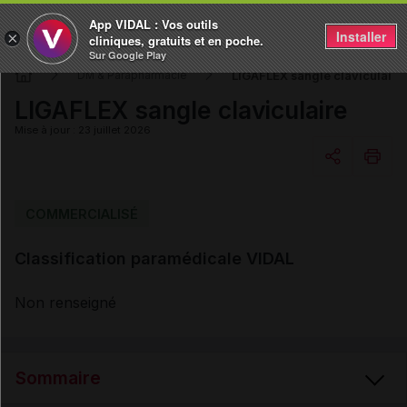
App VIDAL : Vos outils
Installer
×
cliniques, gratuits et en poche.
Sur Google Play
LIGAFLEX sangle claviculaire
DM & Parapharmacie
LIGAFLEX sangle claviculaire
Mise à jour : 23 juillet 2026
Copier l'url
COMMERCIALISÉ
Classification paramédicale VIDAL
Email
Non renseigné
Sommaire