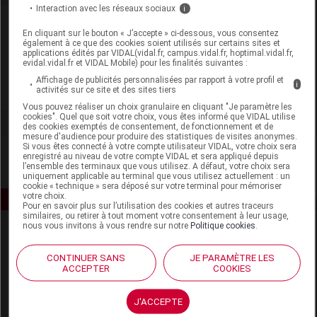
Interaction avec les réseaux sociaux
i
Laboratoire
En cliquant sur le bouton « J’accepte » ci-dessous, vous consentez
également à ce que des cookies soient utilisés sur certains sites et
applications édités par VIDAL(vidal.fr, campus.vidal.fr, hoptimal.vidal.fr,
Thuasne
evidal.vidal.fr et VIDAL Mobile) pour les finalités suivantes :
Affichage de publicités personnalisées par rapport à votre profil et
i
activités sur ce site et des sites tiers
Voir la fiche laboratoire
Vous pouvez réaliser un choix granulaire en cliquant "Je paramètre les
cookies". Quel que soit votre choix, vous êtes informé que VIDAL utilise
des cookies exemptés de consentement, de fonctionnement et de
mesure d'audience pour produire des statistiques de visites anonymes.
Si vous êtes connecté à votre compte utilisateur VIDAL, votre choix sera
enregistré au niveau de votre compte VIDAL et sera appliqué depuis
l’ensemble des terminaux que vous utilisez. A défaut, votre choix sera
uniquement applicable au terminal que vous utilisez actuellement : un
cookie « technique » sera déposé sur votre terminal pour mémoriser
votre choix.
Pour en savoir plus sur l’utilisation des cookies et autres traceurs
similaires, ou retirer à tout moment votre consentement à leur usage,
nous vous invitons à vous rendre sur notre
Politique cookies
.
CONTINUER SANS
JE PARAMÈTRE LES
ACCEPTER
COOKIES
J'ACCEPTE
Espace produit