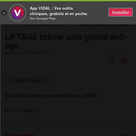
App VIDAL : Vos outils
Installer
×
cliniques, gratuits et en poche.
Sur Google Play
LIFTAGE crème soin global an
DM & Parapharmacie
LIFTAGE crème soin global anti-
âge
Mise à jour : 23 juillet 2026
Copier l'url
COMMERCIALISÉ
Classification paramédicale VIDAL
Email
Non renseigné
Sommaire