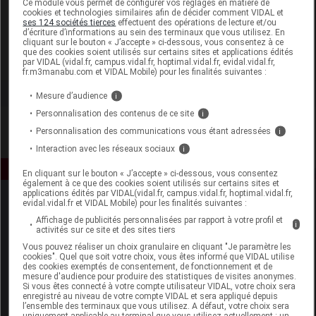
Ce module vous permet de configurer vos réglages en matière de
cookies et technologies similaires afin de décider comment VIDAL et
ses 124 sociétés tierces
effectuent des opérations de lecture et/ou
Lysedia
d’écriture d’informations au sein des terminaux que vous utilisez. En
cliquant sur le bouton « J’accepte » ci-dessous, vous consentez à ce
que des cookies soient utilisés sur certains sites et applications édités
Voir la fiche laboratoire
par VIDAL (vidal.fr, campus.vidal.fr, hoptimal.vidal.fr, evidal.vidal.fr,
fr.m3manabu.com et VIDAL Mobile) pour les finalités suivantes :
Mesure d’audience
i
Personnalisation des contenus de ce site
i
Personnalisation des communications vous étant adressées
i
Interaction avec les réseaux sociaux
i
En cliquant sur le bouton « J’accepte » ci-dessous, vous consentez
également à ce que des cookies soient utilisés sur certains sites et
applications édités par VIDAL(vidal.fr, campus.vidal.fr, hoptimal.vidal.fr,
evidal.vidal.fr et VIDAL Mobile) pour les finalités suivantes :
Affichage de publicités personnalisées par rapport à votre profil et
i
activités sur ce site et des sites tiers
Vous pouvez réaliser un choix granulaire en cliquant "Je paramètre les
cookies". Quel que soit votre choix, vous êtes informé que VIDAL utilise
des cookies exemptés de consentement, de fonctionnement et de
Espace produit
mesure d'audience pour produire des statistiques de visites anonymes.
Si vous êtes connecté à votre compte utilisateur VIDAL, votre choix sera
enregistré au niveau de votre compte VIDAL et sera appliqué depuis
Boutique
l’ensemble des terminaux que vous utilisez. A défaut, votre choix sera
VIDAL Expert
uniquement applicable au terminal que vous utilisez actuellement : un