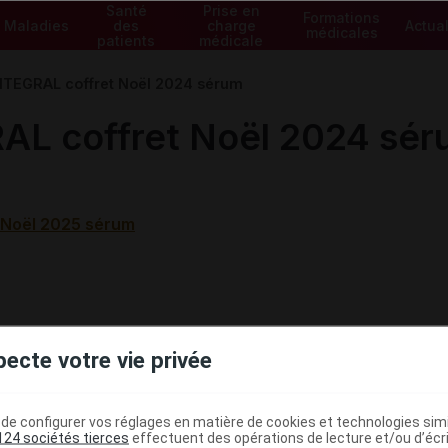
Santé
Prise en
Formations
Maladies
des
charge
Actual
médicales
patients
médicale
INTEGRAL coffret Noël 2024 sérum
AL coffret Noël 2024 sé
 Noël 2025 sérum
pecte votre vie privée
e configurer vos réglages en matière de cookies et technologies simil
124 sociétés tierces
effectuent des opérations de lecture et/ou d’écr