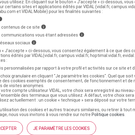
ous utilisez. En cliquant sur le bouton « J’accepte » ci-dessous, vou
ur certains sites et applications édités par VIDAL (vidal.fr, campus.vidal.
ministratives
abu.com et VIDAL Mobile) pour les finalités suivantes :
i
 contenus de ce site
i
 INTEGRAL Coffret Noël 2024 sérum
s communications vous étant adressées
i
 réseaux sociaux
i
r
LIERAC LIFT INTEGRAL Coffret Noël 2025 sérum
on « J’accepte » ci-dessous, vous consentez également à ce que des co
tions édités par VIDAL(vidal.fr, campus.vidal.fr, hoptimal.vidal.fr, evidal.
3701436927523
tes :
r
Liérac
s personnalisées par rapport à votre profil et activités sur ce site et d
NR
choix granulaire en cliquant "Je paramètre les cookies". Quel que soit 
ise des cookies exemptés de consentement, de fonctionnement et de 
es de visites anonymes.
 votre compte utilisateur VIDAL, votre choix sera enregistré au nivea
l’ensemble des terminaux que vous utilisez. A défaut, votre choix ser
ilisez actuellement : un cookie « technique » sera déposé sur votre te
’utilisation des cookies et autres traceurs similaires, ou retirer à tou
ge, nous vous invitons à vous rendre sur notre
Politique cookies
.
CCEPTER
JE PARAMÈTRE LES COOKIES