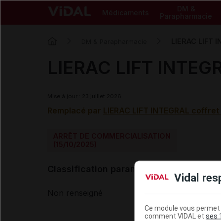
DM &
Médicaments
Parapharmacie
LIERAC LIFT 
DM & Parapharmacie
LIERAC LIFT INTEGR
Mise à jour : 23 juillet 2026
Remplacé par
LIERAC LIFT INTEGRAL coffret
ARRÊT DE COMMERCIALISATION
(15/10/2025)
Classification paramédicale VIDAL
Vidal res
Non renseigné
Ce module vous permet d
comment VIDAL et
ses 