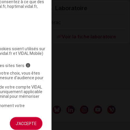
s consentez à ce que des
fr, hoptimal.vidal.fr,
Laboratoire
Liérac
Supprimé
Voir la fiche laboratoire
okies soient utilisés sur
vidal.fr et VIDAL Mobile)
es sites tiers
i
votre choix, vous êtes
mesure d'audience pour
u de votre compte VIDAL
a uniquement applicable
rminal pour mémoriser
t moment votre
J'ACCEPTE