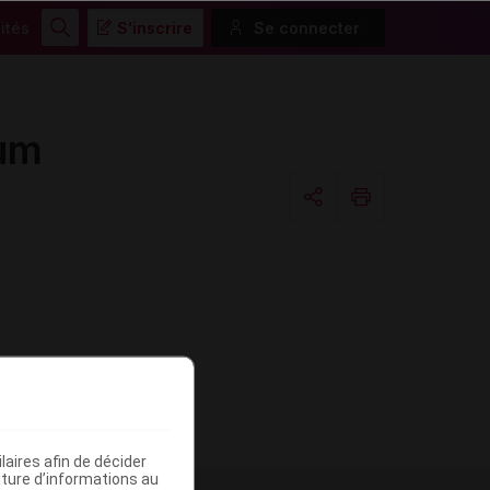
ités
S'inscrire
Se connecter
Rechercher
rum
Copier l'url
Email
aires afin de décider
iture d’informations au