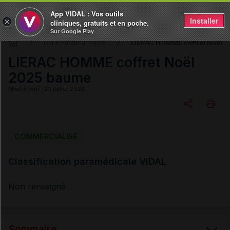
App VIDAL : Vos outils
Installer
×
cliniques, gratuits et en poche.
Sur Google Play
LIERAC HOMME coffret Noël 
DM & Parapharmacie
LIERAC HOMME coffret Noël
2025 baume
Mise à jour : 23 juillet 2026
Copier l'url
COMMERCIALISÉ
Classification paramédicale VIDAL
Email
Non renseigné
Sommaire