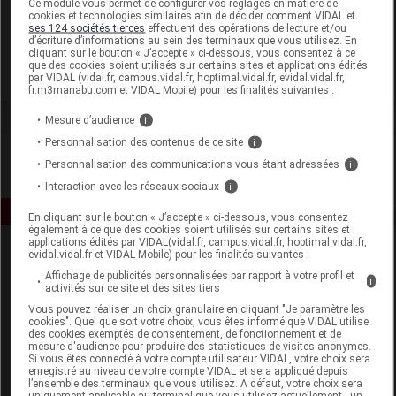
Ce module vous permet de configurer vos réglages en matière de
cookies et technologies similaires afin de décider comment VIDAL et
ses 124 sociétés tierces
effectuent des opérations de lecture et/ou
Liérac
d’écriture d’informations au sein des terminaux que vous utilisez. En
cliquant sur le bouton « J’accepte » ci-dessous, vous consentez à ce
que des cookies soient utilisés sur certains sites et applications édités
Voir la fiche laboratoire
par VIDAL (vidal.fr, campus.vidal.fr, hoptimal.vidal.fr, evidal.vidal.fr,
fr.m3manabu.com et VIDAL Mobile) pour les finalités suivantes :
Mesure d’audience
i
Personnalisation des contenus de ce site
i
Personnalisation des communications vous étant adressées
i
Interaction avec les réseaux sociaux
i
En cliquant sur le bouton « J’accepte » ci-dessous, vous consentez
également à ce que des cookies soient utilisés sur certains sites et
applications édités par VIDAL(vidal.fr, campus.vidal.fr, hoptimal.vidal.fr,
evidal.vidal.fr et VIDAL Mobile) pour les finalités suivantes :
Affichage de publicités personnalisées par rapport à votre profil et
i
activités sur ce site et des sites tiers
Vous pouvez réaliser un choix granulaire en cliquant "Je paramètre les
cookies". Quel que soit votre choix, vous êtes informé que VIDAL utilise
des cookies exemptés de consentement, de fonctionnement et de
Espace produit
mesure d'audience pour produire des statistiques de visites anonymes.
Si vous êtes connecté à votre compte utilisateur VIDAL, votre choix sera
enregistré au niveau de votre compte VIDAL et sera appliqué depuis
Boutique
l’ensemble des terminaux que vous utilisez. A défaut, votre choix sera
VIDAL Expert
uniquement applicable au terminal que vous utilisez actuellement : un