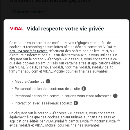
fraîcheur éclat Recharge/50ml
Commercialisé
Vidal respecte votre vie privée
Code EAN
3701436938987
Labo. Distributeur
Liérac
Remboursement
NR
Ce module vous permet de configurer vos réglages en matière de
cookies et technologies similaires afin de décider comment VIDAL et
ses 124 sociétés tierces
effectuent des opérations de lecture et/ou
d’écriture d’informations au sein des terminaux que vous utilisez. En
cliquant sur le bouton « J’accepte » ci-dessous, vous consentez à ce
que des cookies soient utilisés sur certains sites et applications édités
par VIDAL (vidal.fr, campus.vidal.fr, hoptimal.vidal.fr, evidal.vidal.fr,
fr.m3manabu.com et VIDAL Mobile) pour les finalités suivantes :
Laboratoire
Mesure d’audience
i
Personnalisation des contenus de ce site
i
Liérac
Personnalisation des communications vous étant adressées
i
Interaction avec les réseaux sociaux
i
Voir la fiche laboratoire
En cliquant sur le bouton « J’accepte » ci-dessous, vous consentez
également à ce que des cookies soient utilisés sur certains sites et
applications édités par VIDAL(vidal.fr, campus.vidal.fr, hoptimal.vidal.fr,
evidal.vidal.fr et VIDAL Mobile) pour les finalités suivantes :