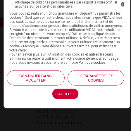
Affichage de publicités personnalisées par rapport à votre profil et
i
activités sur ce site et des sites tiers
Vous pouvez réaliser un choix granulaire en cliquant "Je paramètre les
cookies". Quel que soit votre choix, vous êtes informé que VIDAL utilise
des cookies exemptés de consentement, de fonctionnement et de
mesure d'audience pour produire des statistiques de visites anonymes.
Si vous êtes connecté à votre compte utilisateur VIDAL, votre choix sera
enregistré au niveau de votre compte VIDAL et sera appliqué depuis
l’ensemble des terminaux que vous utilisez. A défaut, votre choix sera
uniquement applicable au terminal que vous utilisez actuellement : un
cookie « technique » sera déposé sur votre terminal pour mémoriser
votre choix.
Pour en savoir plus sur l’utilisation des cookies et autres traceurs
similaires, ou retirer à tout moment votre consentement à leur usage,
nous vous invitons à vous rendre sur notre
Politique cookies
.
Espace produit
Boutique
CONTINUER SANS
JE PARAMÈTRE LES
ACCEPTER
COOKIES
VIDAL Expert
VIDAL Hoptimal
eVIDAL
J'ACCEPTE
VIDAL Mobile
VIDAL widget
VIDAL Sécurisation
VIDAL e-Services
Espace institutionnel