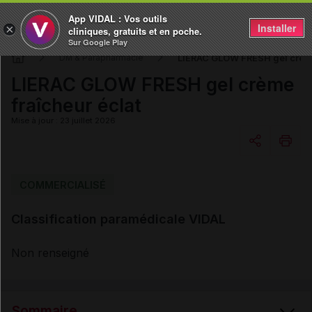
App VIDAL : Vos outils
Installer
×
cliniques, gratuits et en poche.
Sur Google Play
LIERAC GLOW FRESH gel crème
DM & Parapharmacie
LIERAC GLOW FRESH gel crème
fraîcheur éclat
Mise à jour : 23 juillet 2026
Copier l'url
COMMERCIALISÉ
Classification paramédicale VIDAL
Email
Non renseigné
Sommaire