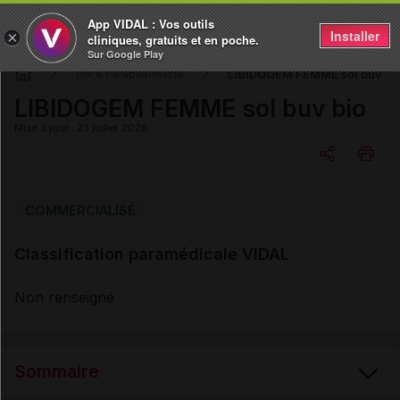
App VIDAL : Vos outils
Installer
×
cliniques, gratuits et en poche.
Sur Google Play
LIBIDOGEM FEMME sol buv bi
DM & Parapharmacie
LIBIDOGEM FEMME sol buv bio
Mise à jour : 23 juillet 2026
Copier l'url
COMMERCIALISÉ
Classification paramédicale VIDAL
Email
Non renseigné
Sommaire