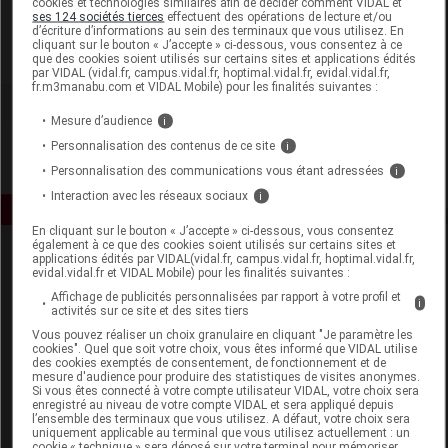
cookies et technologies similaires afin de décider comment VIDAL et
Herbalgem
ses 124 sociétés tierces
effectuent des opérations de lecture et/ou
d’écriture d’informations au sein des terminaux que vous utilisez. En
cliquant sur le bouton « J’accepte » ci-dessous, vous consentez à ce
Voir la fiche laboratoire
que des cookies soient utilisés sur certains sites et applications édités
par VIDAL (vidal.fr, campus.vidal.fr, hoptimal.vidal.fr, evidal.vidal.fr,
fr.m3manabu.com et VIDAL Mobile) pour les finalités suivantes :
Mesure d’audience
i
Personnalisation des contenus de ce site
i
Personnalisation des communications vous étant adressées
i
Interaction avec les réseaux sociaux
i
En cliquant sur le bouton « J’accepte » ci-dessous, vous consentez
également à ce que des cookies soient utilisés sur certains sites et
applications édités par VIDAL(vidal.fr, campus.vidal.fr, hoptimal.vidal.fr,
evidal.vidal.fr et VIDAL Mobile) pour les finalités suivantes :
Affichage de publicités personnalisées par rapport à votre profil et
i
activités sur ce site et des sites tiers
Vous pouvez réaliser un choix granulaire en cliquant "Je paramètre les
cookies". Quel que soit votre choix, vous êtes informé que VIDAL utilise
Espace produit
des cookies exemptés de consentement, de fonctionnement et de
mesure d'audience pour produire des statistiques de visites anonymes.
Boutique
Si vous êtes connecté à votre compte utilisateur VIDAL, votre choix sera
enregistré au niveau de votre compte VIDAL et sera appliqué depuis
VIDAL Expert
l’ensemble des terminaux que vous utilisez. A défaut, votre choix sera
VIDAL Hoptimal
uniquement applicable au terminal que vous utilisez actuellement : un
cookie « technique » sera déposé sur votre terminal pour mémoriser