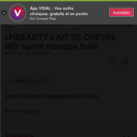
App VIDAL : Vos outils
Installer
×
cliniques, gratuits et en poche.
Sur Google Play
LHBEAUTY LAIT DE CHEVRE BI
DM & Parapharmacie
LHBEAUTY LAIT DE CHEVRE
BIO savon masque huile
Mise à jour : 23 juillet 2026
Copier l'url
COMMERCIALISÉ
Classification paramédicale VIDAL
Email
Non renseigné
Sommaire