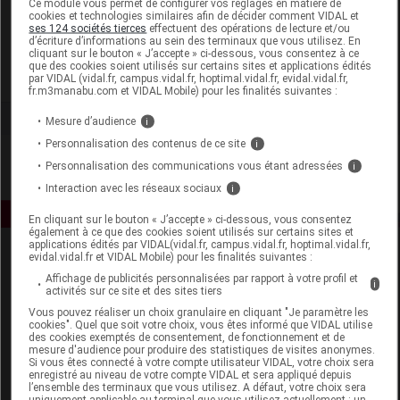
Ce module vous permet de configurer vos réglages en matière de
cookies et technologies similaires afin de décider comment VIDAL et
ses 124 sociétés tierces
effectuent des opérations de lecture et/ou
Aquaromat
d’écriture d’informations au sein des terminaux que vous utilisez. En
cliquant sur le bouton « J’accepte » ci-dessous, vous consentez à ce
que des cookies soient utilisés sur certains sites et applications édités
Voir la fiche laboratoire
par VIDAL (vidal.fr, campus.vidal.fr, hoptimal.vidal.fr, evidal.vidal.fr,
fr.m3manabu.com et VIDAL Mobile) pour les finalités suivantes :
Mesure d’audience
i
Personnalisation des contenus de ce site
i
Personnalisation des communications vous étant adressées
i
Interaction avec les réseaux sociaux
i
En cliquant sur le bouton « J’accepte » ci-dessous, vous consentez
également à ce que des cookies soient utilisés sur certains sites et
applications édités par VIDAL(vidal.fr, campus.vidal.fr, hoptimal.vidal.fr,
evidal.vidal.fr et VIDAL Mobile) pour les finalités suivantes :
Affichage de publicités personnalisées par rapport à votre profil et
i
activités sur ce site et des sites tiers
Vous pouvez réaliser un choix granulaire en cliquant "Je paramètre les
cookies". Quel que soit votre choix, vous êtes informé que VIDAL utilise
des cookies exemptés de consentement, de fonctionnement et de
Espace produit
mesure d'audience pour produire des statistiques de visites anonymes.
Si vous êtes connecté à votre compte utilisateur VIDAL, votre choix sera
enregistré au niveau de votre compte VIDAL et sera appliqué depuis
Boutique
l’ensemble des terminaux que vous utilisez. A défaut, votre choix sera
VIDAL Expert
uniquement applicable au terminal que vous utilisez actuellement : un