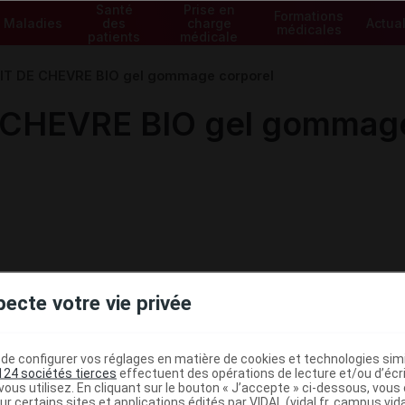
Santé
Prise en
Formations
Maladies
des
charge
Actual
médicales
patients
médicale
T DE CHEVRE BIO gel gommage corporel
CHEVRE BIO gel gommage
pecte votre vie privée
e configurer vos réglages en matière de cookies et technologies simil
124 sociétés tierces
effectuent des opérations de lecture et/ou d’écr
ministratives
ous utilisez. En cliquant sur le bouton « J’accepte » ci-dessous, vou
ur certains sites et applications édités par VIDAL (vidal.fr, campus.vidal.