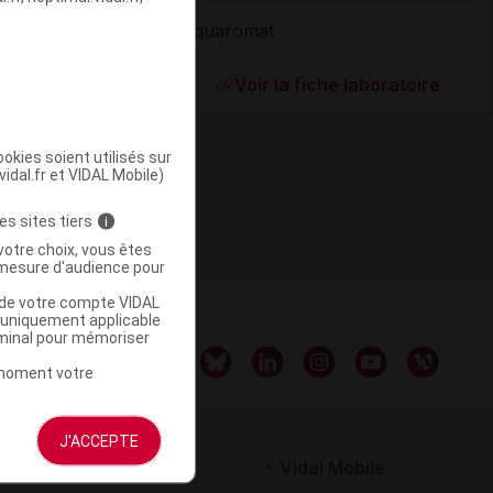
Aquaromat
ommercialisé
Voir la fiche laboratoire
okies soient utilisés sur
vidal.fr et VIDAL Mobile)
es sites tiers
i
votre choix, vous êtes
mesure d'audience pour
u de votre compte VIDAL
a uniquement applicable
rminal pour mémoriser
t moment votre
J'ACCEPTE
rtenaires
Vidal Mobile