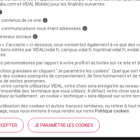
abu.com et VIDAL Mobile) pour les finalités suivantes :
i
AIT DE CHEVRE BIO Gel gommage corporel
C
 contenus de ce site
i
s communications vous étant adressées
i
 réseaux sociaux
i
3770023053150
on « J’accepte » ci-dessous, vous consentez également à ce que des co
tions édités par VIDAL(vidal.fr, campus.vidal.fr, hoptimal.vidal.fr, evidal.
r
Aquaromat
tes :
NR
s personnalisées par rapport à votre profil et activités sur ce site et d
choix granulaire en cliquant "Je paramètre les cookies". Quel que soit 
ise des cookies exemptés de consentement, de fonctionnement et de 
es de visites anonymes.
 votre compte utilisateur VIDAL, votre choix sera enregistré au nivea
l’ensemble des terminaux que vous utilisez. A défaut, votre choix ser
ilisez actuellement : un cookie « technique » sera déposé sur votre te
’utilisation des cookies et autres traceurs similaires, ou retirer à tou
ge, nous vous invitons à vous rendre sur notre
Politique cookies
.
CCEPTER
JE PARAMÈTRE LES COOKIES
institutionnel
Espace pa