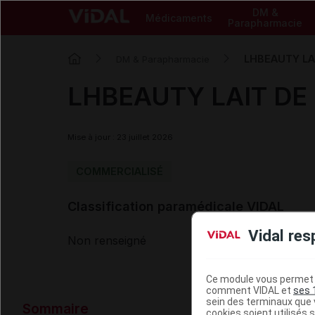
DM &
Médicaments
Parapharmacie
LHBEAUTY LAI
DM & Parapharmacie
LHBEAUTY LAIT DE 
Mise à jour : 23 juillet 2026
COMMERCIALISÉ
Classification paramédicale VIDAL
Vidal res
Non renseigné
Ce module vous permet d
comment VIDAL et
ses 
Données ad
sein des terminaux que v
Sommaire
cookies soient utilisés s