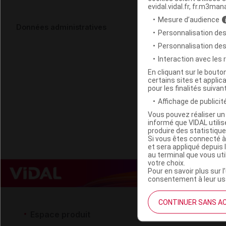
evidal.vidal.fr, fr.m3man
Mesure d’audience
LHBEAUTY L
Données administratives
Personnalisation des
T/200ml
Personnalisation de
Interaction avec les
Code EAN
En cliquant sur le bout
certains sites et applica
Labo. Distributeu
pour les finalités suivan
Remboursement
Affichage de publicité
Vous pouvez réaliser un 
informé que VIDAL util
produire des statistiqu
Si vous êtes connecté à
et sera appliqué depuis 
au terminal que vous ut
votre choix.
Pour en savoir plus sur l
consentement à leur usa
CONTINUER SANS A
Espace produit
Espace 