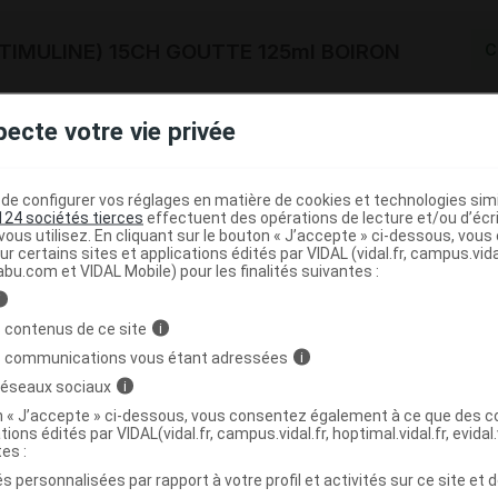
TIMULINE) 15CH GOUTTE 125ml BOIRON
C
3400389564235
pecte votre vie privée
r
Boiron
NR
e configurer vos réglages en matière de cookies et technologies simil
124 sociétés tierces
effectuent des opérations de lecture et/ou d’écr
ous utilisez. En cliquant sur le bouton « J’accepte » ci-dessous, vou
ur certains sites et applications édités par VIDAL (vidal.fr, campus.vidal.
abu.com et VIDAL Mobile) pour les finalités suivantes :
TIMULINE) 15CH TUBE BOIRON
C
i
 contenus de ce site
i
s communications vous étant adressées
i
3400389567939
 réseaux sociaux
i
r
Boiron
on « J’accepte » ci-dessous, vous consentez également à ce que des co
NR
tions édités par VIDAL(vidal.fr, campus.vidal.fr, hoptimal.vidal.fr, evidal.
tes :
s personnalisées par rapport à votre profil et activités sur ce site et d