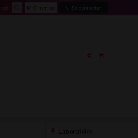
ités
S'inscrire
Se connecter
Rechercher
Copier l'url
Email
Laboratoire