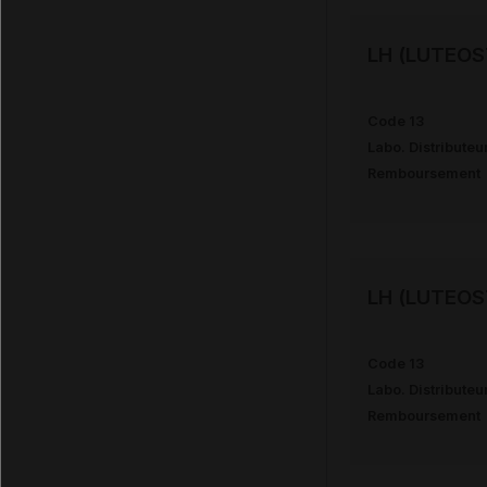
LH (LUTEOS
Code 13
Labo. Distributeu
Remboursement
LH (LUTEOS
Code 13
Labo. Distributeu
Remboursement