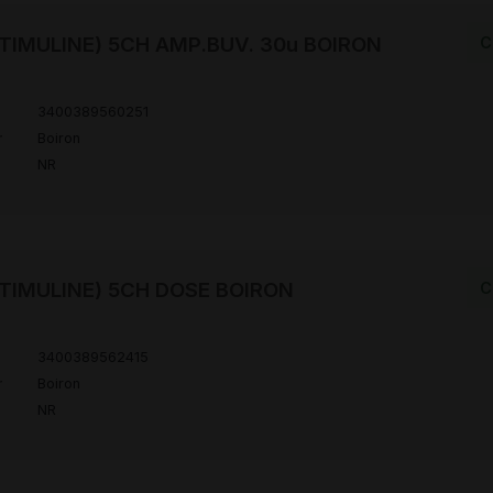
TIMULINE) 5CH AMP.BUV. 30u BOIRON
C
3400389560251
r
Boiron
NR
TIMULINE) 5CH DOSE BOIRON
C
3400389562415
r
Boiron
NR