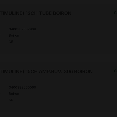
TIMULINE) 12CH TUBE BOIRON
C
3400389567908
r
Boiron
NR
TIMULINE) 15CH AMP.BUV. 30u BOIRON
C
3400389560060
r
Boiron
NR