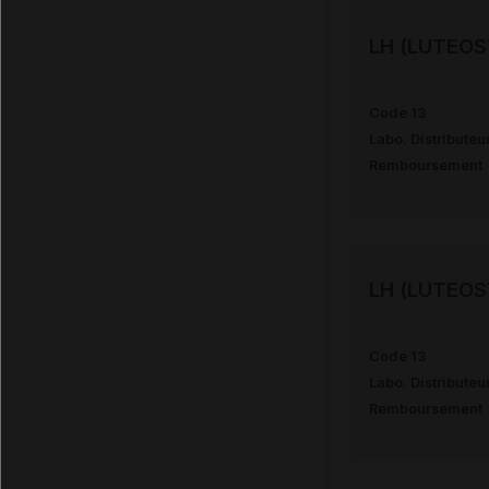
LH (LUTEOS
Code 13
Labo. Distributeu
Remboursement
LH (LUTEOS
Code 13
Labo. Distributeu
Remboursement