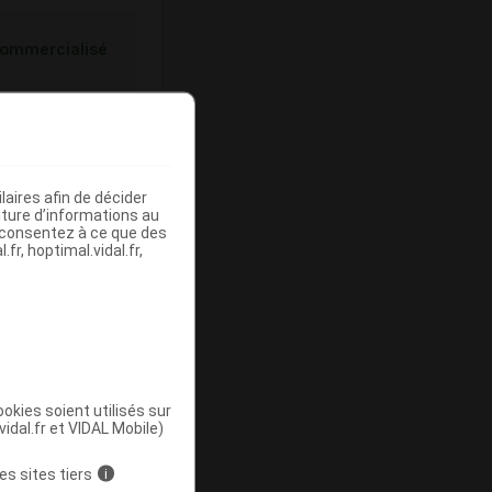
ommercialisé
aires afin de décider
iture d’informations au
s consentez à ce que des
fr, hoptimal.vidal.fr,
ommercialisé
okies soient utilisés sur
vidal.fr et VIDAL Mobile)
es sites tiers
i