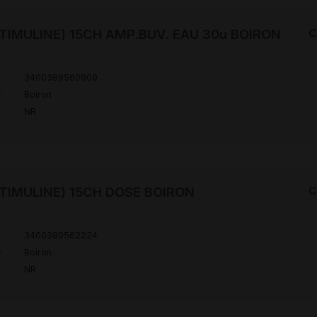
TIMULINE) 15CH AMP.BUV. EAU 30u BOIRON
C
3400389560909
r
Boiron
NR
TIMULINE) 15CH DOSE BOIRON
C
3400389562224
r
Boiron
NR