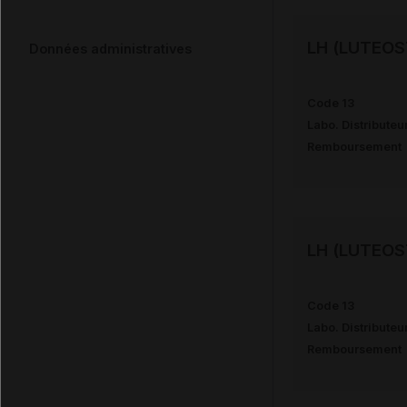
LH (LUTEOS
Données administratives
Code 13
Labo. Distributeu
Remboursement
LH (LUTEOS
Code 13
Labo. Distributeu
Remboursement