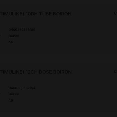
TIMULINE) 10DH TUBE BOIRON
C
3400389568189
r
Boiron
NR
TIMULINE) 12CH DOSE BOIRON
C
3400389562194
r
Boiron
NR