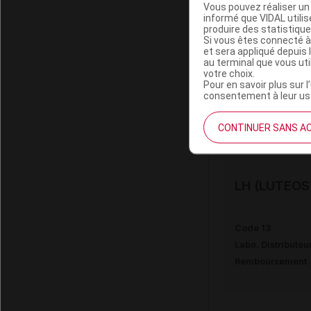
Vous pouvez réaliser un 
informé que VIDAL util
produire des statistiqu
LH (LUTEOS
Si vous êtes connecté à
et sera appliqué depuis 
au terminal que vous ut
votre choix.
Code 13
Pour en savoir plus sur l
Labo. Distributeu
consentement à leur usa
Remboursement
CONTINUER SANS A
LH (LUTEOS
Code 13
Labo. Distributeu
Remboursement