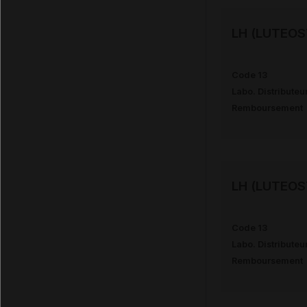
LH (LUTEOS
Code 13
Labo. Distributeu
Remboursement
LH (LUTEOS
Code 13
Labo. Distributeu
Remboursement