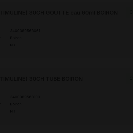
TIMULINE) 30CH GOUTTE eau 60ml BOIRON
C
3400389563061
r
Boiron
NR
TIMULINE) 30CH TUBE BOIRON
C
3400389568103
r
Boiron
NR