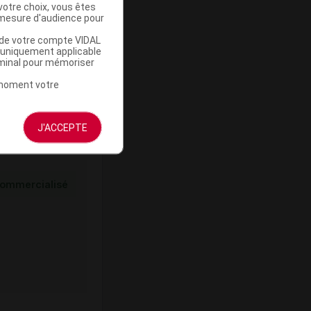
votre choix, vous êtes
mesure d'audience pour
ommercialisé
u de votre compte VIDAL
a uniquement applicable
rminal pour mémoriser
t moment votre
J'ACCEPTE
ommercialisé