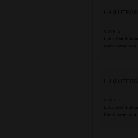
LH (LUTEOS
Code 13
Labo. Distributeu
Remboursement
LH (LUTEOS
Code 13
Labo. Distributeu
Remboursement