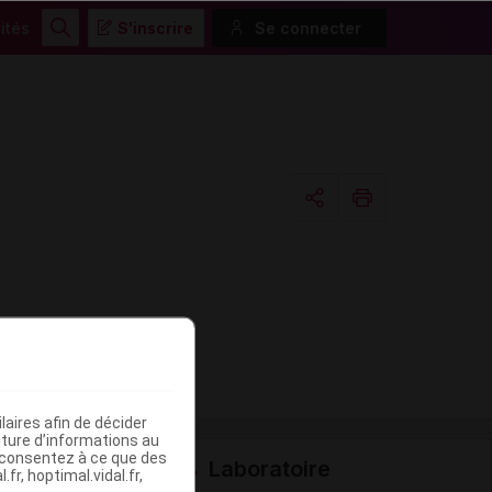
ités
S'inscrire
Se connecter
Rechercher
Copier l'url
Email
aires afin de décider
iture d’informations au
s consentez à ce que des
Laboratoire
fr, hoptimal.vidal.fr,