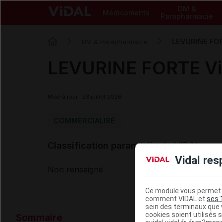
DM &
Médicaments
Parapharmacie
LEVURINE FOR
DM & Parapharmacie
LEVURINE FORTE Vit
Mise à jour : 23 juillet 2026
COMMERCIALISÉ
Classification paramédicale VIDAL
Vidal res
Non renseigné
Ce module vous permet d
comment VIDAL et
ses 
sein des terminaux que v
Données ad
cookies soient utilisés s
Sommaire