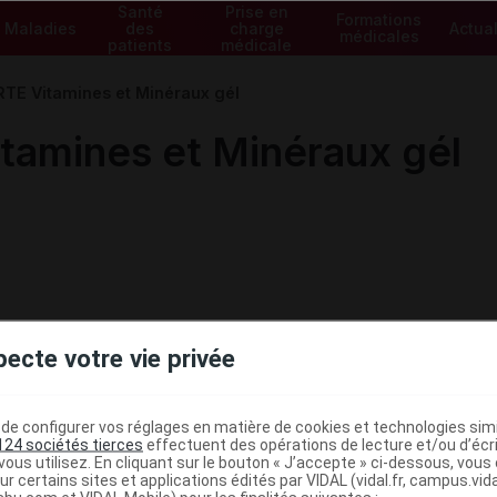
Santé
Prise en
Formations
Maladies
des
charge
Actual
médicales
patients
médicale
TE Vitamines et Minéraux gél
amines et Minéraux gél
pecte votre vie privée
e configurer vos réglages en matière de cookies et technologies simil
124 sociétés tierces
effectuent des opérations de lecture et/ou d’écr
ous utilisez. En cliquant sur le bouton « J’accepte » ci-dessous, vou
ministratives
ur certains sites et applications édités par VIDAL (vidal.fr, campus.vidal.