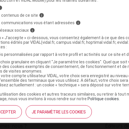
abu.com et VIDAL Mobile) pour les finalités suivantes :
i
RTE Vitamines et Minéraux Gél Fl/90
C
 contenus de ce site
i
s communications vous étant adressées
i
 réseaux sociaux
i
3700225690716
on « J’accepte » ci-dessous, vous consentez également à ce que des co
r
Laboratoires COPMED
tions édités par VIDAL(vidal.fr, campus.vidal.fr, hoptimal.vidal.fr, evidal.
NR
tes :
s personnalisées par rapport à votre profil et activités sur ce site et d
choix granulaire en cliquant "Je paramètre les cookies". Quel que soit 
ise des cookies exemptés de consentement, de fonctionnement et de 
es de visites anonymes.
 votre compte utilisateur VIDAL, votre choix sera enregistré au nivea
l’ensemble des terminaux que vous utilisez. A défaut, votre choix ser
ilisez actuellement : un cookie « technique » sera déposé sur votre te
’utilisation des cookies et autres traceurs similaires, ou retirer à tou
ge, nous vous invitons à vous rendre sur notre
Politique cookies
.
CCEPTER
JE PARAMÈTRE LES COOKIES
institutionnel
Espace pa
mmes-nous ?
Éditeurs de