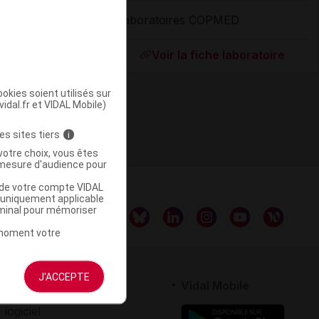
Laboratoires COPMED
ommercialisé
Voir la fiche laboratoire
okies soient utilisés sur
vidal.fr et VIDAL Mobile)
es sites tiers
i
votre choix, vous êtes
mesure d'audience pour
u de votre compte VIDAL
a uniquement applicable
rminal pour mémoriser
t moment votre
J'ACCEPTE
rtenaires
Vidal Mobile
 logiciel