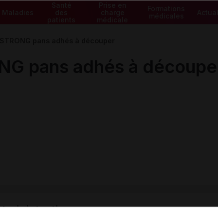
Santé
Prise en
Formations
Maladies
des
charge
Actual
médicales
patients
médicale
STRONG pans adhés à découper
G pans adhés à découpe
ministratives