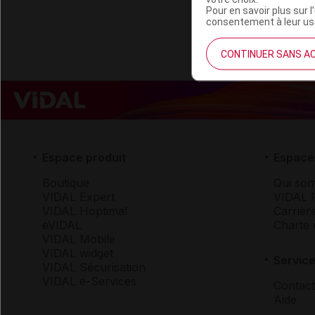
Pour en savoir plus sur l
consentement à leur usa
CONTINUER SANS A
Espace produit
Espace 
Boutique
Qui so
VIDAL Expert
VIDAL 
VIDAL Hoptimal
Carrièr
eVIDAL
Charte 
VIDAL Mobile
VIDAL widget
Service
VIDAL Sécurisation
VIDAL e-Services
Contact
Aide