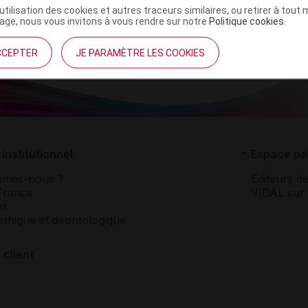
’utilisation des cookies et autres traceurs similaires, ou retirer à tou
ge, nous vous invitons à vous rendre sur notre
Politique cookies
.
CCEPTER
JE PARAMÈTRE LES COOKIES
institutionnel
Espace pa
mmes-nous ?
Éditeurs de
France
VIDAL sur 
es
éthique et déontologique
 client