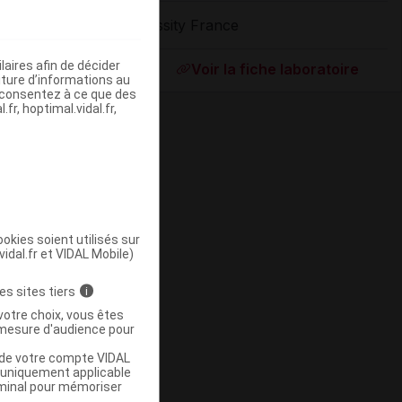
Essity France
ommercialisé
aires afin de décider
Voir la fiche laboratoire
iture d’informations au
s consentez à ce que des
fr, hoptimal.vidal.fr,
okies soient utilisés sur
vidal.fr et VIDAL Mobile)
ommercialisé
es sites tiers
i
votre choix, vous êtes
mesure d'audience pour
u de votre compte VIDAL
a uniquement applicable
rminal pour mémoriser