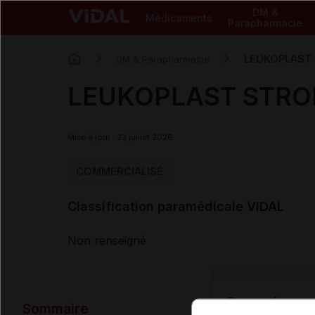
DM &
Médicaments
Parapharmacie
LEUKOPLAST 
DM & Parapharmacie
LEUKOPLAST STRON
Mise à jour : 23 juillet 2026
COMMERCIALISÉ
Classification paramédicale VIDAL
Non renseigné
Données ad
Sommaire