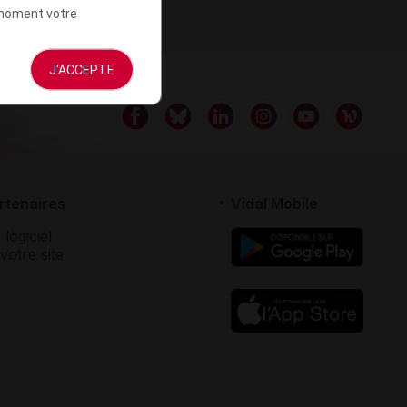
t moment votre
J'ACCEPTE
rtenaires
Vidal Mobile
 logiciel
votre site