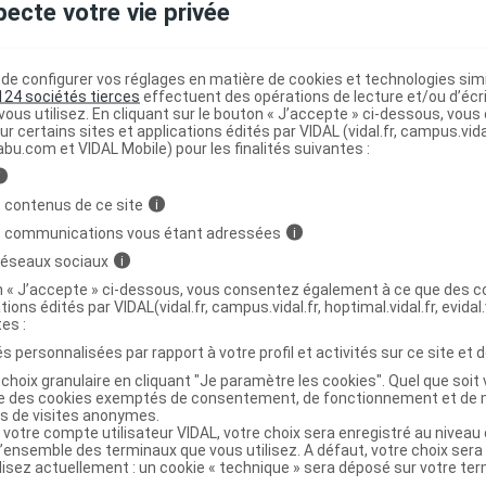
pecte votre vie privée
 STRONG Pans adhésif à découper 6cmx1m
C
e configurer vos réglages en matière de cookies et technologies simil
124 sociétés tierces
effectuent des opérations de lecture et/ou d’écr
ous utilisez. En cliquant sur le bouton « J’accepte » ci-dessous, vou
ur certains sites et applications édités par VIDAL (vidal.fr, campus.vidal.
abu.com et VIDAL Mobile) pour les finalités suivantes :
4042809660470
r
BSN-Radiante SAS
i
NR
 contenus de ce site
i
s communications vous étant adressées
i
 réseaux sociaux
i
on « J’accepte » ci-dessous, vous consentez également à ce que des co
tions édités par VIDAL(vidal.fr, campus.vidal.fr, hoptimal.vidal.fr, evidal.
 STRONG Pans adhésif à découper 8cmx1m
C
tes :
s personnalisées par rapport à votre profil et activités sur ce site et d
choix granulaire en cliquant "Je paramètre les cookies". Quel que soit 
ise des cookies exemptés de consentement, de fonctionnement et de 
es de visites anonymes.
4042809660517
 votre compte utilisateur VIDAL, votre choix sera enregistré au nivea
r
BSN-Radiante SAS
l’ensemble des terminaux que vous utilisez. A défaut, votre choix ser
ilisez actuellement : un cookie « technique » sera déposé sur votre te
NR