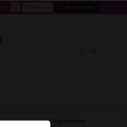
ités
S'inscrire
Se connecter
Rechercher
r
Copier l'url
Email
Laboratoire