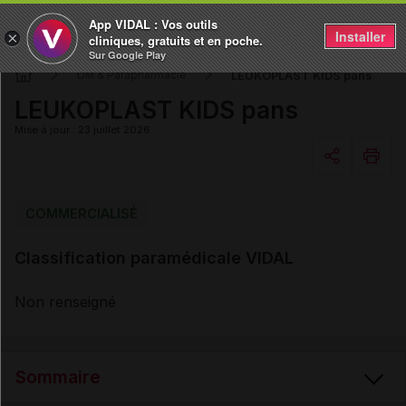
App VIDAL : Vos outils
Installer
×
cliniques, gratuits et en poche.
Sur Google Play
LEUKOPLAST KIDS pans
DM & Parapharmacie
LEUKOPLAST KIDS pans
Mise à jour : 23 juillet 2026
Copier l'url
COMMERCIALISÉ
Classification paramédicale VIDAL
Email
Non renseigné
Sommaire