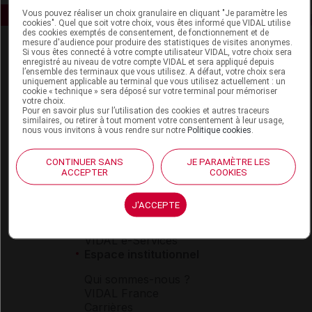
Vous pouvez réaliser un choix granulaire en cliquant "Je paramètre les
cookies". Quel que soit votre choix, vous êtes informé que VIDAL utilise
des cookies exemptés de consentement, de fonctionnement et de
mesure d'audience pour produire des statistiques de visites anonymes.
Si vous êtes connecté à votre compte utilisateur VIDAL, votre choix sera
enregistré au niveau de votre compte VIDAL et sera appliqué depuis
l’ensemble des terminaux que vous utilisez. A défaut, votre choix sera
uniquement applicable au terminal que vous utilisez actuellement : un
cookie « technique » sera déposé sur votre terminal pour mémoriser
votre choix.
Pour en savoir plus sur l’utilisation des cookies et autres traceurs
Espace produit
similaires, ou retirer à tout moment votre consentement à leur usage,
nous vous invitons à vous rendre sur notre
Politique cookies
.
Boutique
VIDAL Expert
CONTINUER SANS
JE PARAMÈTRE LES
VIDAL Hoptimal
ACCEPTER
COOKIES
eVIDAL
VIDAL Mobile
J'ACCEPTE
VIDAL widget
VIDAL Sécurisation
VIDAL e-Services
Espace institutionnel
Qui sommes-nous ?
VIDAL France
Carrières