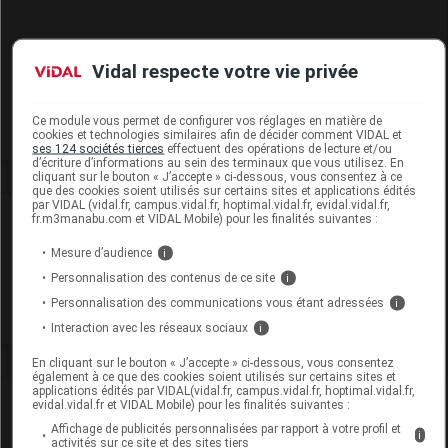
Code EAN
4042809661392
Vidal respecte votre vie privée
Labo. Distributeur
BSN-Radiante SAS
Remboursement
NR
Ce module vous permet de configurer vos réglages en matière de
cookies et technologies similaires afin de décider comment VIDAL et
ses 124 sociétés tierces
effectuent des opérations de lecture et/ou
d’écriture d’informations au sein des terminaux que vous utilisez. En
cliquant sur le bouton « J’accepte » ci-dessous, vous consentez à ce
que des cookies soient utilisés sur certains sites et applications édités
par VIDAL (vidal.fr, campus.vidal.fr, hoptimal.vidal.fr, evidal.vidal.fr,
Laboratoire
fr.m3manabu.com et VIDAL Mobile) pour les finalités suivantes :
Mesure d’audience
i
Essity France
Personnalisation des contenus de ce site
i
Personnalisation des communications vous étant adressées
i
Voir la fiche laboratoire
Interaction avec les réseaux sociaux
i
En cliquant sur le bouton « J’accepte » ci-dessous, vous consentez
également à ce que des cookies soient utilisés sur certains sites et
applications édités par VIDAL(vidal.fr, campus.vidal.fr, hoptimal.vidal.fr,
evidal.vidal.fr et VIDAL Mobile) pour les finalités suivantes :
Affichage de publicités personnalisées par rapport à votre profil et
i
activités sur ce site et des sites tiers