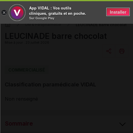
App VIDAL : Vos outils
Installer
×
cliniques, gratuits et en poche.
Sur Google Play
LEUCINADE barre chocolat
DM & Parapharmacie
LEUCINADE barre chocolat
Mise à jour : 23 juillet 2026
Copier l'url
COMMERCIALISÉ
Classification paramédicale VIDAL
Email
Non renseigné
Sommaire