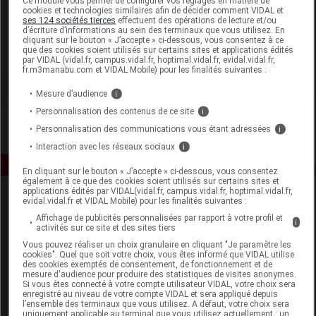
Ce module vous permet de configurer vos réglages en matière de
cookies et technologies similaires afin de décider comment VIDAL et
ses 124 sociétés tierces
effectuent des opérations de lecture et/ou
Lactalis Nutrition Santé
d’écriture d’informations au sein des terminaux que vous utilisez. En
cliquant sur le bouton « J’accepte » ci-dessous, vous consentez à ce
que des cookies soient utilisés sur certains sites et applications édités
Voir la fiche laboratoire
par VIDAL (vidal.fr, campus.vidal.fr, hoptimal.vidal.fr, evidal.vidal.fr,
fr.m3manabu.com et VIDAL Mobile) pour les finalités suivantes :
Mesure d’audience
i
Personnalisation des contenus de ce site
i
Personnalisation des communications vous étant adressées
i
Interaction avec les réseaux sociaux
i
En cliquant sur le bouton « J’accepte » ci-dessous, vous consentez
également à ce que des cookies soient utilisés sur certains sites et
applications édités par VIDAL(vidal.fr, campus.vidal.fr, hoptimal.vidal.fr,
evidal.vidal.fr et VIDAL Mobile) pour les finalités suivantes :
Affichage de publicités personnalisées par rapport à votre profil et
i
activités sur ce site et des sites tiers
Vous pouvez réaliser un choix granulaire en cliquant "Je paramètre les
cookies". Quel que soit votre choix, vous êtes informé que VIDAL utilise
des cookies exemptés de consentement, de fonctionnement et de
Espace produit
mesure d'audience pour produire des statistiques de visites anonymes.
Si vous êtes connecté à votre compte utilisateur VIDAL, votre choix sera
Boutique
enregistré au niveau de votre compte VIDAL et sera appliqué depuis
l’ensemble des terminaux que vous utilisez. A défaut, votre choix sera
VIDAL Expert
uniquement applicable au terminal que vous utilisez actuellement : un