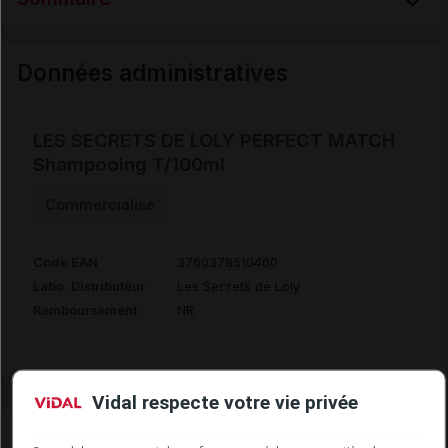
Données administratives
Données administratives
LES SECRETS DE LOLY PERFECT MATCH
Shampooing T/100ml
Commercialisé
Code EAN
3760378510460
Labo. Distributeur
Les Secrets de Loly
Remboursement
NR
Vidal respecte votre vie privée
Laboratoire