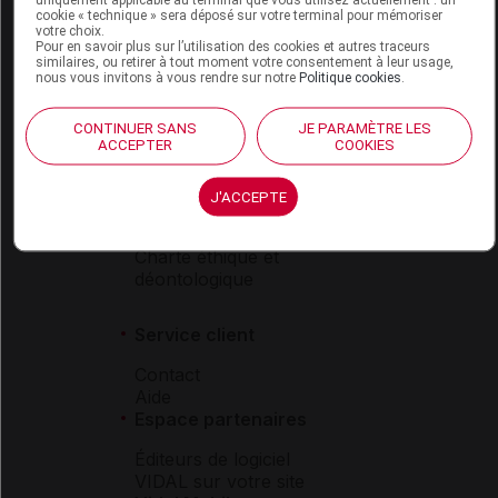
VIDAL Hoptimal
cookie « technique » sera déposé sur votre terminal pour mémoriser
votre choix.
eVIDAL
Pour en savoir plus sur l’utilisation des cookies et autres traceurs
VIDAL Mobile
similaires, ou retirer à tout moment votre consentement à leur usage,
nous vous invitons à vous rendre sur notre
Politique cookies
.
VIDAL widget
VIDAL Sécurisation
VIDAL e-Services
CONTINUER SANS
JE PARAMÈTRE LES
ACCEPTER
COOKIES
Espace institutionnel
Qui sommes-nous ?
J'ACCEPTE
VIDAL France
Carrières
Charte éthique et
déontologique
Service client
Contact
Aide
Espace partenaires
Éditeurs de logiciel
VIDAL sur votre site