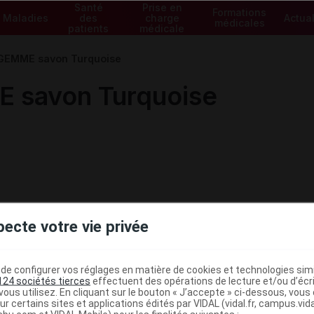
Santé
Prise en
Formations
Maladies
des
charge
Actual
médicales
patients
médicale
GEMME savon Turquoise
savon Turquoise
pecte votre vie privée
e configurer vos réglages en matière de cookies et technologies simil
124 sociétés tierces
effectuent des opérations de lecture et/ou d’écr
ous utilisez. En cliquant sur le bouton « J’accepte » ci-dessous, vou
ministratives
ur certains sites et applications édités par VIDAL (vidal.fr, campus.vidal.