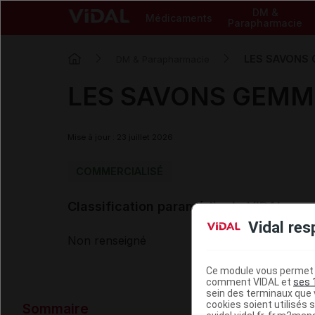
DM &
Médicaments
Parapharmacie
LES SAVONS 
DM & Parapharmacie
LES SAVONS GEMME 
Mise à jour : 23 juillet 2026
COMMERCIALISÉ
Classification paramédicale VIDAL
Vidal res
Non renseigné
Ce module vous permet d
comment VIDAL et
ses 
sein des terminaux que v
Données ad
cookies soient utilisés s
Sommaire