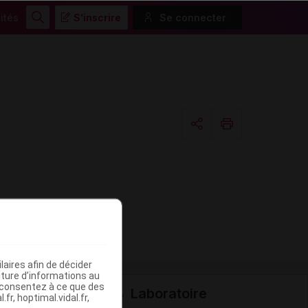
ités
S'inscrire
Se connecter
Rechercher
Copier l'url
Email
aires afin de décider
iture d’informations au
s consentez à ce que des
Laboratoire
fr, hoptimal.vidal.fr,