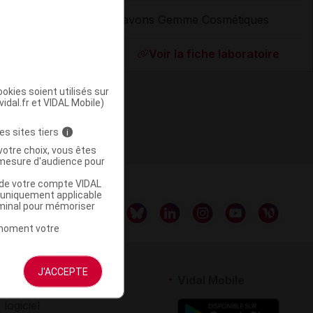
Savons Gemme Cosmétiques
ommercialisé
Voir la fiche laboratoire
okies soient utilisés sur
vidal.fr et VIDAL Mobile)
es sites tiers
i
votre choix, vous êtes
mesure d'audience pour
u de votre compte VIDAL
a uniquement applicable
rminal pour mémoriser
t moment votre
J'ACCEPTE
rtenaires
Vidal Mobile
 logiciel