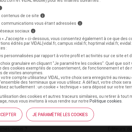
abu.com et VIDAL Mobile) pour les finalités suivantes :
i
 GEMME Sav Turquoise
C
 contenus de ce site
i
s communications vous étant adressées
i
 réseaux sociaux
i
0648685200249
on « J’accepte » ci-dessous, vous consentez également à ce que des co
r
Savons Gemme Cosmétiques
tions édités par VIDAL(vidal.fr, campus.vidal.fr, hoptimal.vidal.fr, evidal.
NR
tes :
s personnalisées par rapport à votre profil et activités sur ce site et d
choix granulaire en cliquant "Je paramètre les cookies". Quel que soit 
ise des cookies exemptés de consentement, de fonctionnement et de 
es de visites anonymes.
 votre compte utilisateur VIDAL, votre choix sera enregistré au nivea
l’ensemble des terminaux que vous utilisez. A défaut, votre choix ser
ilisez actuellement : un cookie « technique » sera déposé sur votre te
’utilisation des cookies et autres traceurs similaires, ou retirer à tou
ge, nous vous invitons à vous rendre sur notre
Politique cookies
.
CCEPTER
JE PARAMÈTRE LES COOKIES
institutionnel
Espace pa
mmes-nous ?
Éditeurs de