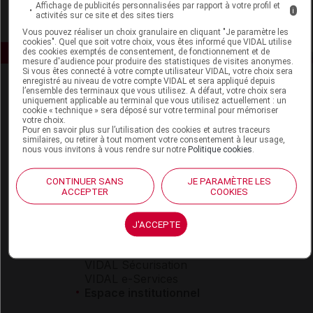
Affichage de publicités personnalisées par rapport à votre profil et
i
activités sur ce site et des sites tiers
Vous pouvez réaliser un choix granulaire en cliquant "Je paramètre les
cookies". Quel que soit votre choix, vous êtes informé que VIDAL utilise
des cookies exemptés de consentement, de fonctionnement et de
mesure d'audience pour produire des statistiques de visites anonymes.
Si vous êtes connecté à votre compte utilisateur VIDAL, votre choix sera
enregistré au niveau de votre compte VIDAL et sera appliqué depuis
l’ensemble des terminaux que vous utilisez. A défaut, votre choix sera
uniquement applicable au terminal que vous utilisez actuellement : un
cookie « technique » sera déposé sur votre terminal pour mémoriser
votre choix.
Pour en savoir plus sur l’utilisation des cookies et autres traceurs
similaires, ou retirer à tout moment votre consentement à leur usage,
nous vous invitons à vous rendre sur notre
Politique cookies
.
Espace produit
Boutique
CONTINUER SANS
JE PARAMÈTRE LES
ACCEPTER
COOKIES
VIDAL Expert
VIDAL Hoptimal
eVIDAL
J'ACCEPTE
VIDAL Mobile
VIDAL widget
VIDAL Sécurisation
VIDAL e-Services
Espace institutionnel