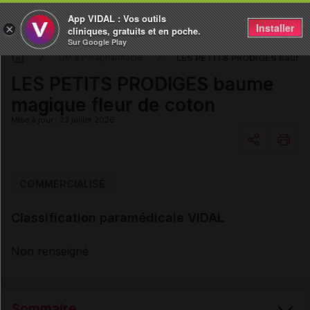
App VIDAL : Vos outils
Installer
×
cliniques, gratuits et en poche.
Sur Google Play
LES PETITS PRODIGES baume 
DM & Parapharmacie
LES PETITS PRODIGES baume
magique fleur de coton
Mise à jour : 23 juillet 2026
Copier l'url
COMMERCIALISÉ
Classification paramédicale VIDAL
Email
Non renseigné
Sommaire