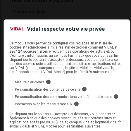
fleur de coton Pot/30ml
Commercialisé
Vidal respecte votre vie privée
Code EAN
3770012340476
Labo. Distributeur
Les Petits Prodiges
Remboursement
NR
Ce module vous permet de configurer vos réglages en matière de
cookies et technologies similaires afin de décider comment VIDAL et
ses 124 sociétés tierces
effectuent des opérations de lecture et/ou
d’écriture d’informations au sein des terminaux que vous utilisez. En
cliquant sur le bouton « J’accepte » ci-dessous, vous consentez à ce
que des cookies soient utilisés sur certains sites et applications édités
par VIDAL (vidal.fr, campus.vidal.fr, hoptimal.vidal.fr, evidal.vidal.fr,
fr.m3manabu.com et VIDAL Mobile) pour les finalités suivantes :
Laboratoire
Mesure d’audience
i
Personnalisation des contenus de ce site
i
Les Petits Prodiges
Personnalisation des communications vous étant adressées
i
Interaction avec les réseaux sociaux
i
Voir la fiche laboratoire
En cliquant sur le bouton « J’accepte » ci-dessous, vous consentez
également à ce que des cookies soient utilisés sur certains sites et
applications édités par VIDAL(vidal.fr, campus.vidal.fr, hoptimal.vidal.fr,
evidal.vidal.fr et VIDAL Mobile) pour les finalités suivantes :