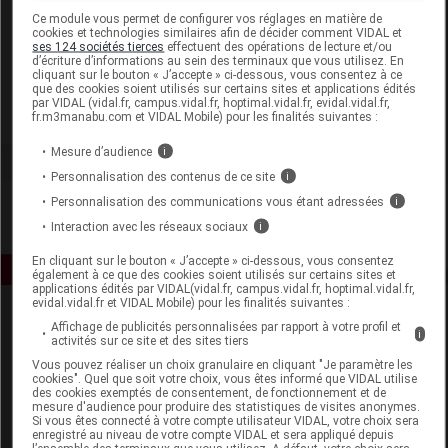
Laboratoire
Ce module vous permet de configurer vos réglages en matière de
cookies et technologies similaires afin de décider comment VIDAL et
ses 124 sociétés tierces
effectuent des opérations de lecture et/ou
d’écriture d’informations au sein des terminaux que vous utilisez. En
Ageti France
cliquant sur le bouton « J’accepte » ci-dessous, vous consentez à ce
que des cookies soient utilisés sur certains sites et applications édités
par VIDAL (vidal.fr, campus.vidal.fr, hoptimal.vidal.fr, evidal.vidal.fr,
Voir la fiche laboratoire
fr.m3manabu.com et VIDAL Mobile) pour les finalités suivantes :
Mesure d’audience
i
Personnalisation des contenus de ce site
i
Personnalisation des communications vous étant adressées
i
Interaction avec les réseaux sociaux
i
En cliquant sur le bouton « J’accepte » ci-dessous, vous consentez
également à ce que des cookies soient utilisés sur certains sites et
applications édités par VIDAL(vidal.fr, campus.vidal.fr, hoptimal.vidal.fr,
evidal.vidal.fr et VIDAL Mobile) pour les finalités suivantes :
Affichage de publicités personnalisées par rapport à votre profil et
i
activités sur ce site et des sites tiers
Vous pouvez réaliser un choix granulaire en cliquant "Je paramètre les
cookies". Quel que soit votre choix, vous êtes informé que VIDAL utilise
des cookies exemptés de consentement, de fonctionnement et de
mesure d'audience pour produire des statistiques de visites anonymes.
Espace produit
Si vous êtes connecté à votre compte utilisateur VIDAL, votre choix sera
enregistré au niveau de votre compte VIDAL et sera appliqué depuis