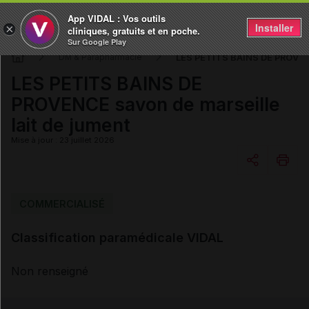
App VIDAL : Vos outils
Installer
×
cliniques, gratuits et en poche.
Sur Google Play
LES PETITS BAINS DE PROVENC
DM & Parapharmacie
LES PETITS BAINS DE
PROVENCE savon de marseille
lait de jument
Mise à jour : 23 juillet 2026
Copier l'url
COMMERCIALISÉ
Classification paramédicale VIDAL
Email
Non renseigné